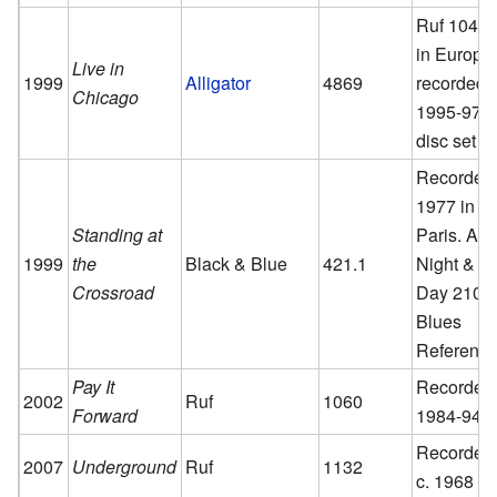
Ruf 1042
in Europe
Live in
1999
Alligator
4869
recorded
Chicago
1995-97, 
disc set
Recorded
1977 in
Standing at
Paris. Als
1999
the
Black & Blue
421.1
Night &
Crossroad
Day 210,
Blues
Referenc
Pay It
Recorded
2002
Ruf
1060
Forward
1984-94
Recorded
2007
Underground
Ruf
1132
c. 1968