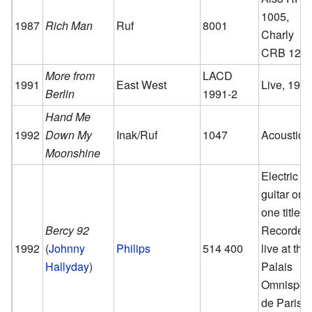
1005,
1987
Rich Man
Ruf
8001
Charly
CRB 122
More from
LACD
1991
East West
Live, 198
Berlin
1991-2
Hand Me
1992
Down My
Inak/Ruf
1047
Acoustic
Moonshine
Electric
guitar on
one title.
Bercy 92
Recorded
1992
(
Johnny
Philips
514 400
live at the
Hallyday
)
Palais
Omnispor
de Paris-