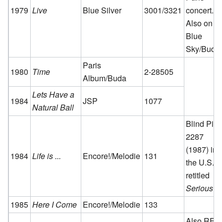
1979
Live
Blue Silver
3001/3321
concert.
Also on
Blue
Sky/Buda
Paris
1980
Time
2-28505
Album/Buda
Lets Have a
1984
JSP
1077
Natural Ball
Blind Pig
2287
(1987) in
1984
Life is ...
Encore!/Melodie
131
the U.S.,
retitled
Serious
1985
Here I Come
Encore!/Melodie
133
Also RFR