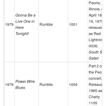
Peoria,
Illinois, on
Gonna Be a
April 18–
Live One in
19, 1979.
1979
Rumble
1001
Here
reissued
Tonight!
as Red
Lightnin'
0036,
South Sid
Safari
Part 2 of
the Peori
concert.
Power Wire
1979
Rumble
1004
Reissued
Blues
1985 as
Charly
1105