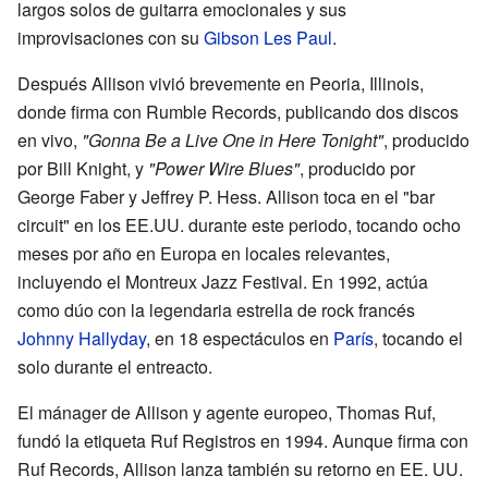
largos solos de guitarra emocionales y sus
improvisaciones con su
Gibson Les Paul
.
Después Allison vivió brevemente en Peoria, Illinois,
donde firma con Rumble Records, publicando dos discos
en vivo,
"Gonna Be a Live One in Here Tonight"
, producido
por Bill Knight, y
"Power Wire Blues"
, producido por
George Faber y Jeffrey P. Hess. Allison toca en el "bar
circuit" en los EE.UU. durante este periodo, tocando ocho
meses por año en Europa en locales relevantes,
incluyendo el Montreux Jazz Festival. En 1992, actúa
como dúo con la legendaria estrella de rock francés
Johnny Hallyday
, en 18 espectáculos en
París
, tocando el
solo durante el entreacto.
El mánager de Allison y agente europeo, Thomas Ruf,
fundó la etiqueta Ruf Registros en 1994. Aunque firma con
Ruf Records, Allison lanza también su retorno en EE. UU.