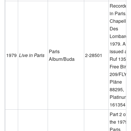
Recorded
in Paris, 
Chapelle
Des
Lombards
1979. Als
Paris
issued as
1979
Live in Paris
2-28501
Album/Buda
Ruf 1354,
Free Bird
209/FLY0
Pläne
88295,
Platinum
161354
Part 2 of
the 1979
Paris