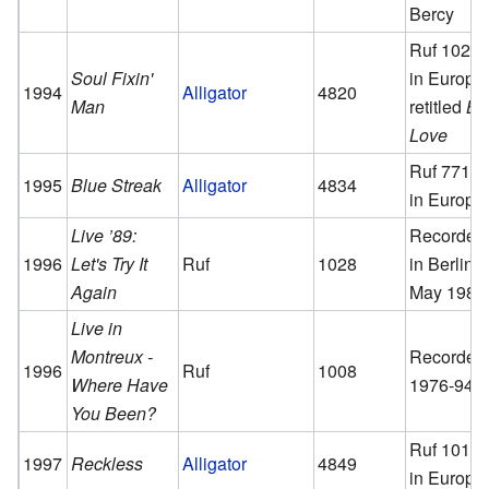
Bercy
Ruf 1021
Soul Fixin'
in Europe
1994
Alligator
4820
Man
retitled
Ba
Love
Ruf 7712
1995
Blue Streak
Alligator
4834
in Europe
Live ’89:
Recorded
1996
Let's Try It
Ruf
1028
in Berlin,
Again
May 1989
Live in
Montreux -
Recorded
1996
Ruf
1008
Where Have
1976-94
You Been?
Ruf 1012
1997
Reckless
Alligator
4849
in Europe