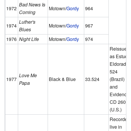
Bad News Is
1972
Motown/
Gordy
964
Coming
Luther's
1974
Motown/
Gordy
967
Blues
1976
Night Life
Motown/
Gordy
974
Reissued
as Estudi
Eldorado
524
Love Me
1977
Black & Blue
33.524
(Brazil)
Papa
and
Evidence
CD 2601
(U.S.)
Recorded
live in