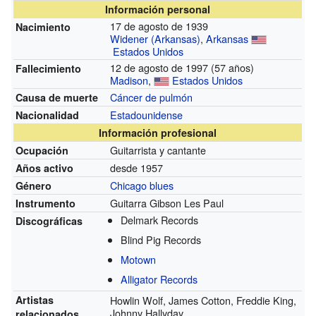
Información personal
17 de agosto de 1939
Nacimiento
Widener (Arkansas)
,
Arkansas
Estados Unidos
12 de agosto de 1997 (57 años)
Fallecimiento
Madison
,
Estados Unidos
Cáncer de pulmón
Causa de muerte
Estadounidense
Nacionalidad
Información profesional
Guitarrista y cantante
Ocupación
desde 1957
Años activo
Chicago blues
Género
Guitarra Gibson Les Paul
Instrumento
Delmark Records
Discográficas
Blind Pig Records
Motown
Alligator Records
Artistas
Howlin Wolf, James Cotton, Freddie King,
Johnny Hallyday
relacionados