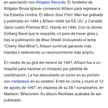
en asociación con
Alligator Records
. El fundador de
Alligator Bruce Iglauer convenció Allison para regresar a
los Estados Unidos. El álbum
Soul Fixin' Man
fue grabado
y publicado en 1994 y Allison visitó los EE.UU. y Canadá.
Ganó cuatro Premios W.C. Handy en 1994. Con la James
Solberg Band que le respalda, no para de hacer giras y
tras la publicación de
Blue Streak
(incluyendo el tema
"Cherry Red Wine"
), Allison continuó ganando más
Handys y obteniendo un reconocimiento más amplio.
En medio de su gira del verano de 1997, Allison fue a un
hospital para hacerse un chequeo por pérdida de
coordinación. Le fue descubierto un tumor en su pulmón
con
metástasis
en su cerebro. Entró en coma y murió el 12
de agosto de 1997, en vísperas de su 58.º cumpleaños, en
Madison, Wisconsin. Su álbum
Reckless
acababa de ser
publicado.