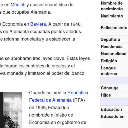
Nombre de
sor en
Múnich
y asesor económico del
nacimiento
se que ocupaba Alemania.
Nacimiento
de Economía en
Baviera
. A partir de 1948,
Fallecimiento
as de Alemania ocupadas por los aliados.
e reforma monetaria y a establecer la
Sepultura
Residencia
Nacionalidad
ue se aprobaran tres leyes clave. Estas leyes
Religión
liminaron los controles de precios y el
Lengua
va moneda y limitaron el poder del banco
materna
Cónyuge
Cuando se creó la
República
Hijos
Federal de Alemania
(RFA)
en 1949, Erhard fue
Educación
nombrado ministro de
Educado en
Economía en el gobierno de