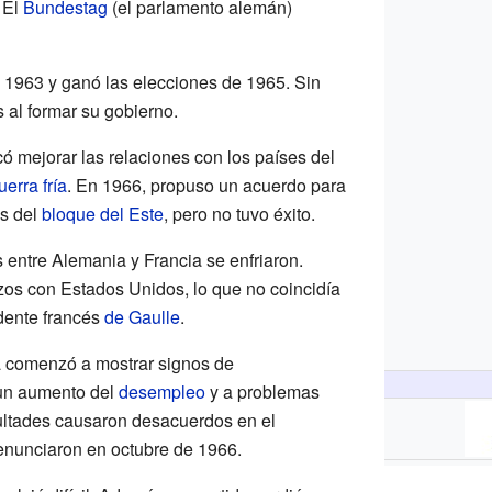
 El
Bundestag
(el parlamento alemán)
1963 y ganó las elecciones de 1965. Sin
 al formar su gobierno.
có mejorar las relaciones con los países del
erra fría
. En 1966, propuso un acuerdo para
es del
bloque del Este
, pero no tuvo éxito.
 entre Alemania y Francia se enfriaron.
lazos con Estados Unidos, lo que no coincidía
idente francés
de Gaulle
.
ía comenzó a mostrar signos de
 un aumento del
desempleo
y a problemas
cultades causaron desacuerdos en el
renunciaron en octubre de 1966.