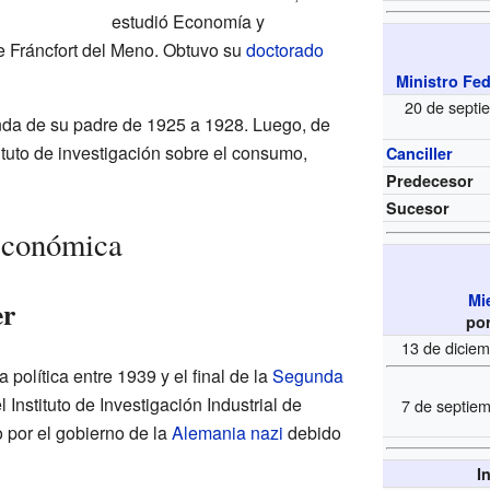
estudió Economía y
e Fráncfort del Meno. Obtuvo su
doctorado
Ministro Fe
20 de septi
nda de su padre de 1925 a 1928. Luego, de
ituto de investigación sobre el consumo,
Canciller
Predecesor
Sucesor
 económica
Mi
er
po
13 de dicie
 política entre 1939 y el final de la
Segunda
l Instituto de Investigación Industrial de
7 de septie
 por el gobierno de la
Alemania nazi
debido
I