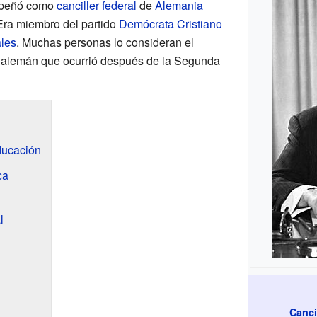
mpeñó como
canciller federal
de
Alemania
Era miembro del partido
Demócrata Cristiano
ales
. Muchas personas lo consideran el
 alemán que ocurrió después de la Segunda
ducación
ca
l
Canci