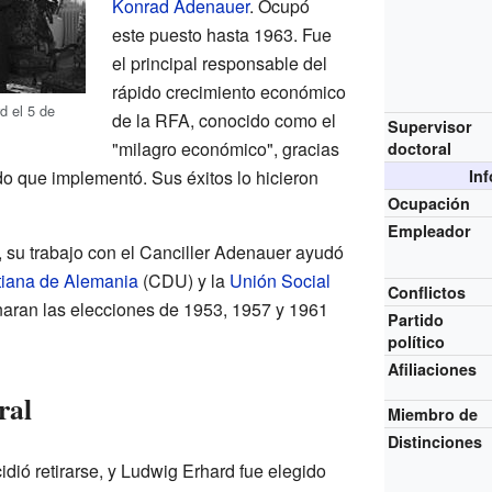
Konrad Adenauer
. Ocupó
este puesto hasta 1963. Fue
el principal responsable del
rápido crecimiento económico
d el 5 de
de la RFA, conocido como el
Supervisor
"milagro económico", gracias
doctoral
o que implementó. Sus éxitos lo hicieron
In
Ocupación
Empleador
, su trabajo con el Canciller Adenauer ayudó
tiana de Alemania
(CDU) y la
Unión Social
Conflictos
ran las elecciones de 1953, 1957 y 1961
Partido
político
Afiliaciones
ral
Miembro de
Distinciones
ió retirarse, y Ludwig Erhard fue elegido