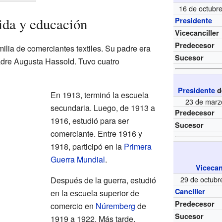
16 de octubr
ida y educación
Presidente
Vicecanciller
Predecesor
ilia de comerciantes textiles. Su padre era
Sucesor
adre Augusta Hassold. Tuvo cuatro
Presidente
d
En 1913, terminó la escuela
23 de marz
secundaria. Luego, de 1913 a
Predecesor
1916, estudió para ser
Sucesor
comerciante. Entre 1916 y
1918, participó en la
Primera
Guerra Mundial
.
Vicecan
29 de octubr
Después de la guerra, estudió
Canciller
en la escuela superior de
Predecesor
comercio en
Núremberg
de
Sucesor
1919 a 1922. Más tarde,