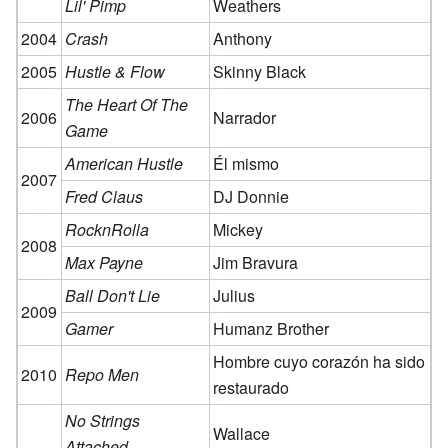
Lil' Pimp
Weathers
2004
Crash
Anthony
2005
Hustle & Flow
Skinny Black
The Heart Of The
2006
Narrador
Game
American Hustle
Él mismo
2007
Fred Claus
DJ Donnie
RocknRolla
Mickey
2008
Max Payne
Jim Bravura
Ball Don't Lie
Julius
2009
Gamer
Humanz Brother
Hombre cuyo corazón ha sido
2010
Repo Men
restaurado
No Strings
Wallace
Attached