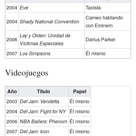
2004
Eve
Taxista
Cameo hablando
2004
Shady National Convention
con Eminem
Ley y Orden: Unidad de
2006
Darius Parker
Víctimas Especiales
2007
Los Simpsons
Él mismo
Videojuegos
Año
Título
Papel
2003
Def Jam: Vendetta
Él mismo
2004
Def Jam: Fight for NY
Él mismo
2006
NBA Ballers: Phenom
Él mismo
2007
Def Jam: Icon
Él mismo