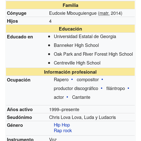
Familia
Eudoxie Mbouguiengue (
matr.
2014)
Cónyuge
4
Hijos
Educación
Universidad Estatal de Georgia
Educado en
Banneker High School
Oak Park and River Forest High School
Centreville High School
Información profesional
Rapero
compositor
Ocupación
productor discográfico
filántropo
actor
Cantante
1999–presente
Años activo
Chris Lova Lova, Luda y Ludacris
Seudónimo
Hip Hop
Género
Rap rock
Voz
Instrumento