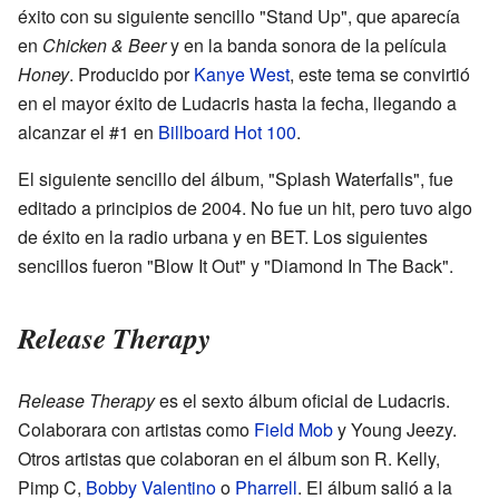
éxito con su siguiente sencillo "Stand Up", que aparecía
en
Chicken & Beer
y en la banda sonora de la película
Honey
. Producido por
Kanye West
, este tema se convirtió
en el mayor éxito de Ludacris hasta la fecha, llegando a
alcanzar el #1 en
Billboard Hot 100
.
El siguiente sencillo del álbum, "Splash Waterfalls", fue
editado a principios de 2004. No fue un hit, pero tuvo algo
de éxito en la radio urbana y en BET. Los siguientes
sencillos fueron "Blow It Out" y "Diamond In The Back".
Release Therapy
Release Therapy
es el sexto álbum oficial de Ludacris.
Colaborara con artistas como
Field Mob
y Young Jeezy.
Otros artistas que colaboran en el álbum son R. Kelly,
Pimp C,
Bobby Valentino
o
Pharrell
. El álbum salió a la