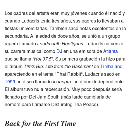
Los padres del artista eran muy jóvenes cuando él nació y
cuando Ludacris tenía tres años, sus padres lo llevaban a
fiestas universitarias. También sacó notas excelentes en la
secundaria. A la edad de doce años, se unió a un grupo
rapero llamado
Loudmouth Hooligans
. Ludacris comenzó
su carrera musical como
DJ
en una emisora de
Atlanta
que se llama “
Hot 97.5
”. Su primera grabación la hizo para
el álbum
Tim's Bio: Life from the Bassment
de
Timbaland
,
apareciendo en el tema "Phat Rabbit". Ludacris sacó en
1999
un disco llamado
Iconegro
, un álbum independiente.
El álbum tuvo nula repercusión. Muy poco después sería
fichado por Def Jam South (más tarde cambiaría de
nombre para llamarse Disturbing Tha Peace).
Back for the First Time