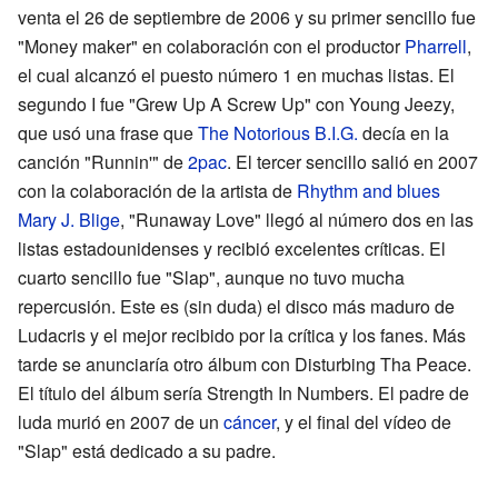
venta el 26 de septiembre de 2006 y su primer sencillo fue
"Money maker" en colaboración con el productor
Pharrell
,
el cual alcanzó el puesto número 1 en muchas listas. El
segundo I fue "Grew Up A Screw Up" con Young Jeezy,
que usó una frase que
The Notorious B.I.G.
decía en la
canción "Runnin'" de
2pac
. El tercer sencillo salió en 2007
con la colaboración de la artista de
Rhythm and blues
Mary J. Blige
, "Runaway Love" llegó al número dos en las
listas estadounidenses y recibió excelentes críticas. El
cuarto sencillo fue "Slap", aunque no tuvo mucha
repercusión. Este es (sin duda) el disco más maduro de
Ludacris y el mejor recibido por la crítica y los fanes. Más
tarde se anunciaría otro álbum con Disturbing Tha Peace.
El título del álbum sería Strength In Numbers. El padre de
luda murió en 2007 de un
cáncer
, y el final del vídeo de
"Slap" está dedicado a su padre.