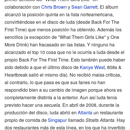
colaboración con
Chris Brown
y
Sean Garrett
. El álbum
alcanzó la posición quinta en la lista norteamericana,
convirtiéndose en el disco de luda (desde Back For The
First Time) que menos posición ha obtenido. Además los
sencillos (a excepción de "What Them Girls Like" y One
More Drink) han fracasado en las listas. Y ninguno ha
alcanzado el top 10 cosa que no le ocurría a luda desde el
propio Back For The First Time. Esto también puede haber
sido debido a que el último disco de
Kanye West
, 808s &
Heartbreak salió el mismo día). No recibió malas críticas,
al contrario, lo que pasa es que sus fanes no han
respondido bien a su cambio de imagen porque ahora es
completamente distinta a la anterior. Aun así luda tenía
previsto hacer una
secuela
. En abril de 2008, durante la
producción del disco, luda abrió en
Atlanta
un restaurante
propio de comida de
Singapur
llamado
Straits Atlanta
. Hay
dos restaurantes más de esta línea, en los que ha invertido