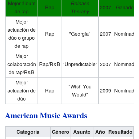
Mejor álbum
Release
Rap
2007
Ganador
de rap
Therapy
Mejor
actuación de
Rap
"Georgia"
2007
Nominado
dúo o grupo
de rap
Mejor
colaboración
Rap/R&B
"Unpredictable"
2007
Nominado
de rap/R&B
Mejor
"Wish You
actuación de
Rap
2009
Nominado
Would"
dúo
American Music Awards
Categoría
Género
Asunto
Año
Resultado