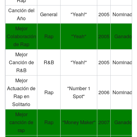
Rap
Canción del
General
"Yeah!"
2005
Nominado
Año
Mejor
Colaboración
Rap
"Yeah"
2005
Ganador
de Rap
Mejor
Canción de
R&B
"Yeah!"
2005
Nominado
R&B
Mejor
Actuación de
"Number 1
Rap
2006
Nominado
Rap en
Spot"
Solitario
Mejor
canción de
Rap
"Money Maker"
2007
Ganador
rap