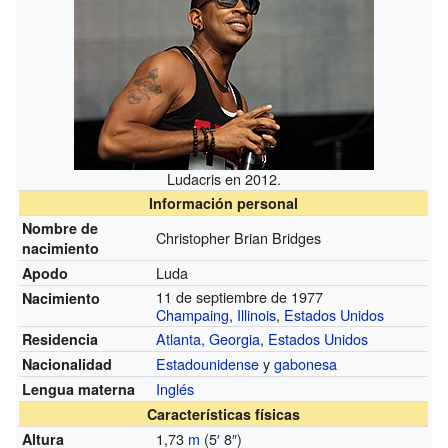
Ludacris en 2012.
Información personal
Nombre de
Christopher Brian Bridges
nacimiento
Luda
Apodo
11 de septiembre de 1977
Nacimiento
Champaing
,
Illinois
,
Estados Unidos
Atlanta, Georgia
,
Estados Unidos
Residencia
Estadounidense
y
gabonesa
Nacionalidad
Inglés
Lengua materna
Características físicas
1,73
m
(5
′
8
″
)
Altura