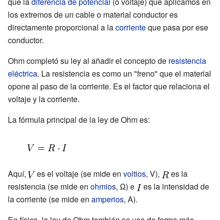
que la
diferencia de potencial
(o voltaje) que aplicamos en
los extremos de un cable o material conductor es
directamente proporcional a la
corriente
que pasa por ese
conductor.
Ohm completó su ley al añadir el concepto de
resistencia
eléctrica
. La resistencia es como un "freno" que el material
opone al paso de la corriente. Es el factor que relaciona el
voltaje y la corriente.
La fórmula principal de la ley de Ohm es:
Aquí,
es el voltaje (se mide en
voltios
, V),
es la
resistencia (se mide en
ohmios
, Ω) e
es la intensidad de
la corriente (se mide en
amperios
, A).
En física, la ley de Ohm también se usa de forma más