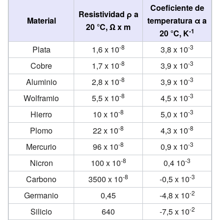
Coeficiente de
Resistividad ρ a
Material
temperatura α a
20 °C, Ω x m
-1
20 °C, K
-8
-3
Plata
1,6 x 10
3,8 x 10
-8
-3
Cobre
1,7 x 10
3,9 x 10
-8
-3
Aluminio
2,8 x 10
3,9 x 10
-8
-3
Wolframio
5,5 x 10
4,5 x 10
-8
-3
Hierro
10 x 10
5,0 x 10
-8
-8
Plomo
22 x 10
4,3 x 10
-8
-3
Mercurio
96 x 10
0,9 x 10
-8
-3
Nicron
100 x 10
0,4 10
-8
-3
Carbono
3500 x 10
-0,5 x 10
-2
Germanio
0,45
-4,8 x 10
-2
Silicio
640
-7,5 x 10