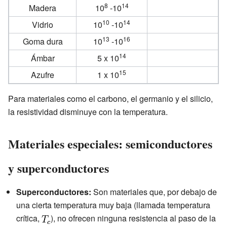
8
14
Madera
10
-10
10
14
Vidrio
10
-10
13
16
Goma dura
10
-10
14
Ámbar
5 x 10
15
Azufre
1 x 10
Para materiales como el carbono, el germanio y el silicio,
la resistividad disminuye con la temperatura.
Materiales especiales: semiconductores
y superconductores
Superconductores:
Son materiales que, por debajo de
una cierta temperatura muy baja (llamada temperatura
crítica,
), no ofrecen ninguna resistencia al paso de la