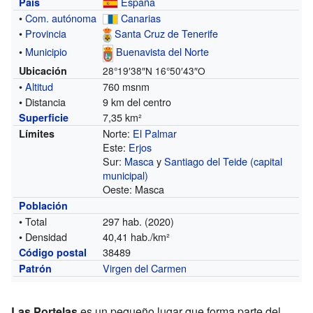
España
País
•
Com. autónoma
Canarias
•
Provincia
Santa Cruz de Tenerife
•
Municipio
Buenavista del Norte
Ubicación
28°19′38″N
16°50′43″O
•
Altitud
760 msnm
• Distancia
9 km del centro
7,35 km²
Superficie
Norte:
El Palmar
Límites
Este:
Erjos
Sur:
Masca
y
Santiago del Teide (capital
municipal)
Oeste: Masca
Población
• Total
297 hab. (2020)
• Densidad
40,41 hab./km²
38489
Código postal
Virgen del Carmen
Patrón
Las Portelas
es un pequeño lugar que forma parte del