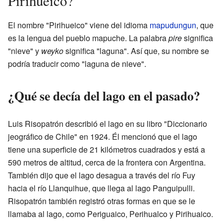
Pirihueico?
El nombre "Pirihueico" viene del idioma
mapudungun
, que
es la lengua del pueblo mapuche. La palabra
pire
significa
"nieve" y
weyko
significa "laguna". Así que, su nombre se
podría traducir como "laguna de nieve".
¿Qué se decía del lago en el pasado?
Luis Risopatrón describió el lago en su libro "Diccionario
jeográfico de Chile" en 1924. Él mencionó que el lago
tiene una superficie de 21 kilómetros cuadrados y está a
590 metros de altitud, cerca de la frontera con Argentina.
También dijo que el lago desagua a través del río Fuy
hacia el río Llanquihue, que llega al lago Panguipulli.
Risopatrón también registró otras formas en que se le
llamaba al lago, como Periguaico, Perihualco y Pirihuaico.