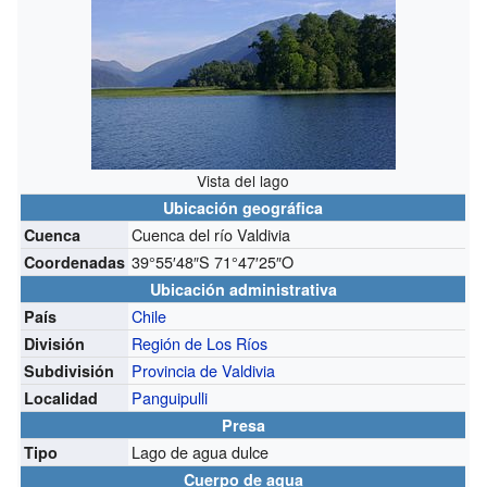
Vista del lago
Ubicación geográfica
Cuenca del río Valdivia
Cuenca
39°55′48″S
71°47′25″O
Coordenadas
Ubicación administrativa
Chile
País
Región de Los Ríos
División
Provincia de Valdivia
Subdivisión
Panguipulli
Localidad
Presa
Lago de agua dulce
Tipo
Cuerpo de agua