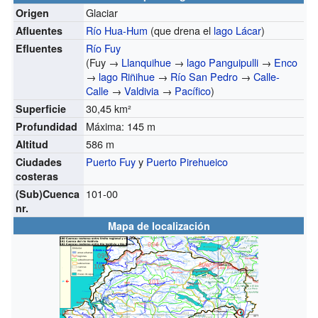
Glaciar
Origen
Río Hua-Hum
(que drena el
lago Lácar
)
Afluentes
Río Fuy
Efluentes
(Fuy →
Llanquihue
→
lago Panguipulli
→
Enco
→
lago Riñihue
→
Río San Pedro
→
Calle-
Calle
→
Valdivia
→
Pacífico
)
30,45 km²
Superficie
Máxima: 145 m
Profundidad
586 m
Altitud
Puerto Fuy
y
Puerto Pirehueico
Ciudades
costeras
101-00
(Sub)Cuenca
nr.
Mapa de localización