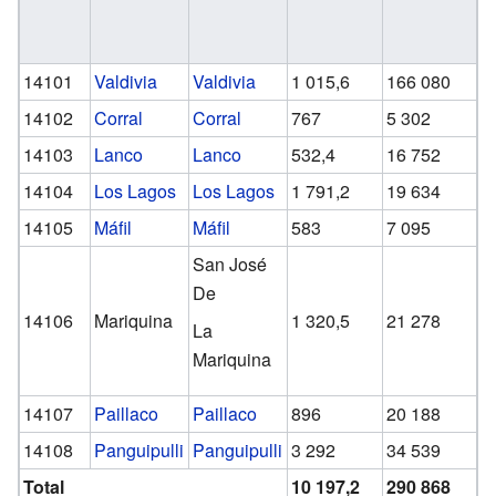
14101
Valdivia
Valdivia
1 015,6
166 080
5
14102
Corral
Corral
767
5 302
1
14103
Lanco
Lanco
532,4
16 752
5
14104
Los Lagos
Los Lagos
1 791,2
19 634
6
14105
Máfil
Máfil
583
7 095
2
San José
De
14106
Mariquina
1 320,5
21 278
7
La
Mariquina
14107
Paillaco
Paillaco
896
20 188
6
14108
Panguipulli
Panguipulli
3 292
34 539
1
Total
10 197,2
290 868
1