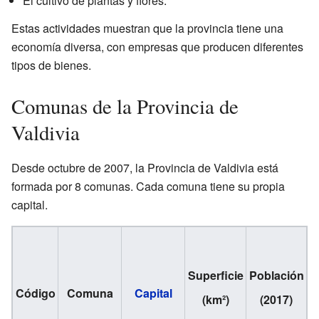
El cultivo de plantas y flores.
Estas actividades muestran que la provincia tiene una
economía diversa, con empresas que producen diferentes
tipos de bienes.
Comunas de la Provincia de
Valdivia
Desde octubre de 2007, la Provincia de Valdivia está
formada por 8 comunas. Cada comuna tiene su propia
capital.
P
Superficie
Población
p
Código
Comuna
Capital
(km²)
(2017)
t
p