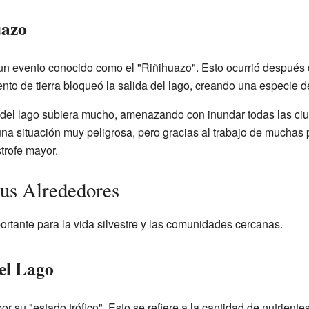
uazo
un evento conocido como el "Riñihuazo". Esto ocurrió después
to de tierra bloqueó la salida del lago, creando una especie de
a del lago subiera mucho, amenazando con inundar todas las ciud
una situación muy peligrosa, pero gracias al trabajo de muchas p
strofe mayor.
sus Alrededores
ortante para la vida silvestre y las comunidades cercanas.
el Lago
r su "estado trófico". Esto se refiere a la cantidad de nutriente