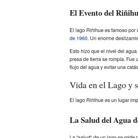
El Evento del Riñih
El lago Riñihue es famoso por 
de 1960
. Un enorme deslizamien
Esto hizo que el nivel del agu
presa de tierra se rompía. Fue 
flujo del agua y evitar una catá
Vida en el Lago y 
El lago Riñihue es un lugar imp
La Salud del Agua d
La "salud" de un lago se mide po