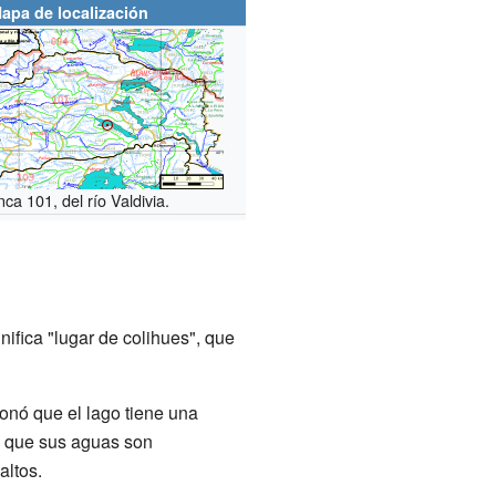
apa de localización
ca 101, del río Valdivia.
fica "lugar de colihues", que
ionó que el lago tiene una
o que sus aguas son
altos.