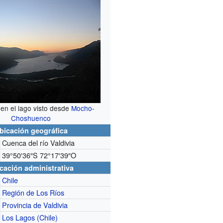
en el lago visto desde
Mocho-
Choshuenco
bicación geográfica
Cuenca del río Valdivia
39°50′36″S
72°17′39″O
cación administrativa
Chile
Región de Los Ríos
Provincia de Valdivia
Los Lagos (Chile)