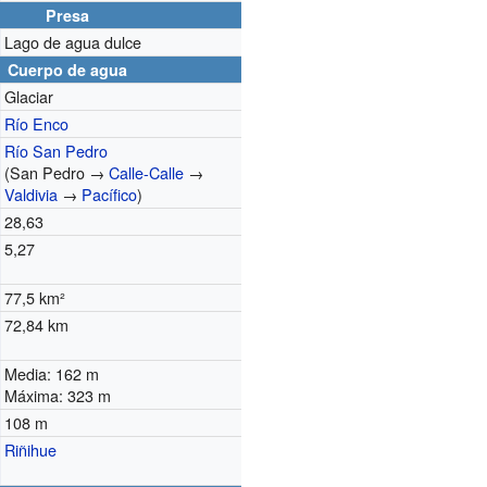
Presa
Lago de agua dulce
Cuerpo de agua
Glaciar
Río Enco
Río San Pedro
(San Pedro →
Calle-Calle
→
Valdivia
→
Pacífico
)
28,63
5,27
77,5 km²
72,84 km
Media: 162 m
Máxima: 323 m
108 m
Riñihue