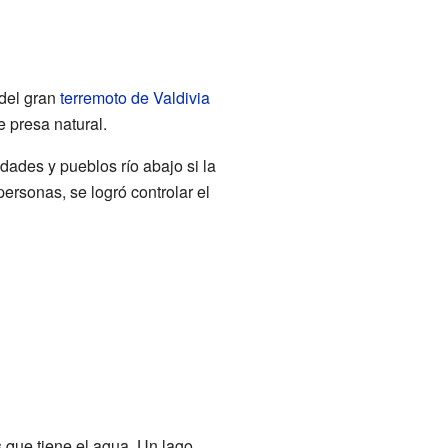
 del gran
terremoto de Valdivia
 presa natural.
ades y pueblos río abajo si la
ersonas, se logró controlar el
s que tiene el agua. Un lago