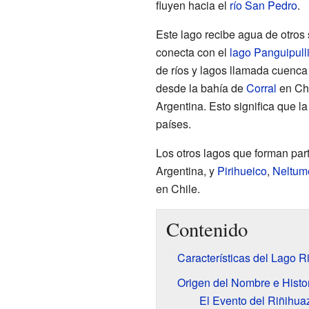
fluyen hacia el
río San Pedro
.
Este lago recibe agua de otros 
conecta con el
lago Panguipull
de ríos y lagos llamada cuenca
desde la bahía de
Corral
en Ch
Argentina. Esto significa que l
países.
Los otros lagos que forman par
Argentina, y
Pirihueico
,
Neltum
en Chile.
Contenido
Características del Lago R
Origen del Nombre e Histo
El Evento del Riñihua