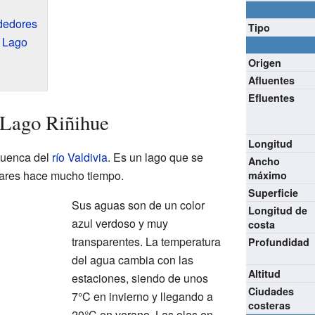
ededores
Tipo
l Lago
Origen
Afluentes
Efluentes
l Lago Riñihue
Longitud
 cuenca del
río Valdivia
. Es un lago que se
Ancho
ciares hace mucho tiempo.
máximo
Superficie
Sus aguas son de un color
Longitud de
azul verdoso y muy
costa
transparentes. La temperatura
Profundidad
del agua cambia con las
Altitud
estaciones, siendo de unos
Ciudades
7°C en invierno y llegando a
costeras
20°C en verano. Las olas en