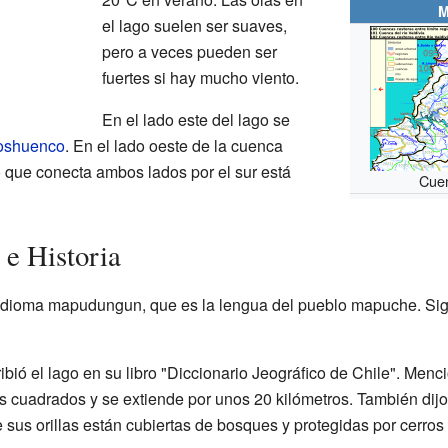
M
el lago suelen ser suaves,
pero a veces pueden ser
fuertes si hay mucho viento.
En el lado este del lago se
oshuenco
. En el lado oeste de la cuenca
o que conecta ambos lados por el sur está
Cuen
e Historia
idioma mapudungun, que es la lengua del pueblo mapuche. Signi
bió el lago en su libro "Diccionario Jeográfico de Chile". Menc
os cuadrados y se extiende por unos 20 kilómetros. También dij
 sus orillas están cubiertas de bosques y protegidas por cerros 