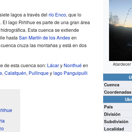
siete lagos a través del
río Enco
, que lo
i
. El lago Riñihue es parte de una gran área
 hidrográfica. Esta cuenca se extiende
ile hasta
San Martín de los Andes
en
a cuenca cruza las montañas y está en dos
Atardecer 
te de esta cuenca son:
Lácar
y
Nonthué
en
e
,
Calafquén
,
Pullinque
y
lago Panguipulli
U
Cuenca
Coordenadas
Ubi
País
iñihue
División
ria
Subdivisión
zo
Localidad