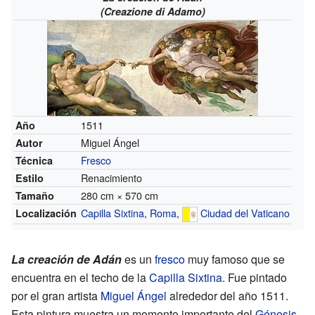
(Creazione di Adamo)
1511
Año
Miguel Ángel
Autor
Fresco
Técnica
Renacimiento
Estilo
280 cm × 570 cm
Tamaño
Capilla Sixtina
,
Roma
,
Ciudad del Vaticano
Localización
La creación de Adán
es un
fresco
muy famoso que se
encuentra en el techo de la
Capilla Sixtina
. Fue pintado
por el gran artista
Miguel Ángel
alrededor del año 1511.
Esta pintura muestra un momento importante del
Génesis
,