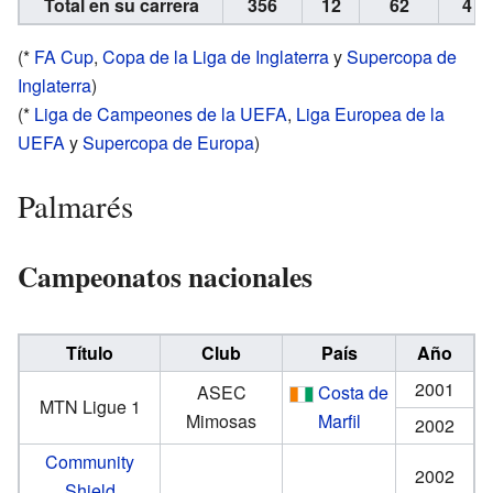
Total en su carrera
356
12
62
4
(*
FA Cup
,
Copa de la Liga de Inglaterra
y
Supercopa de
Inglaterra
)
(*
Liga de Campeones de la UEFA
,
Liga Europea de la
UEFA
y
Supercopa de Europa
)
Palmarés
Campeonatos nacionales
Título
Club
País
Año
2001
ASEC
Costa de
MTN Ligue 1
Mimosas
Marfil
2002
Community
2002
Shield