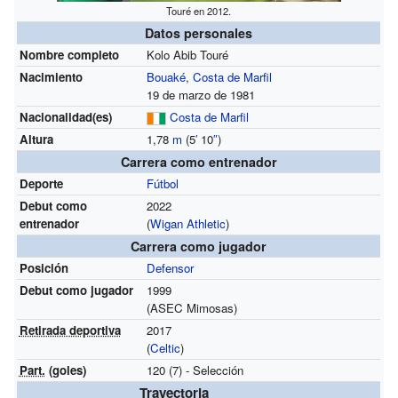
Touré en 2012.
Datos personales
Nombre completo
Kolo Abib Touré
Nacimiento
Bouaké
,
Costa de Marfil
19 de marzo de 1981
Nacionalidad(es)
Costa de Marfil
Altura
1,78
m
(5
′
10
″
)
Carrera como entrenador
Deporte
Fútbol
Debut como
2022
entrenador
(
Wigan Athletic
)
Carrera como jugador
Posición
Defensor
Debut como jugador
1999
(ASEC Mimosas)
Retirada deportiva
2017
(
Celtic
)
Part.
(goles)
120 (7) - Selección
Trayectoria