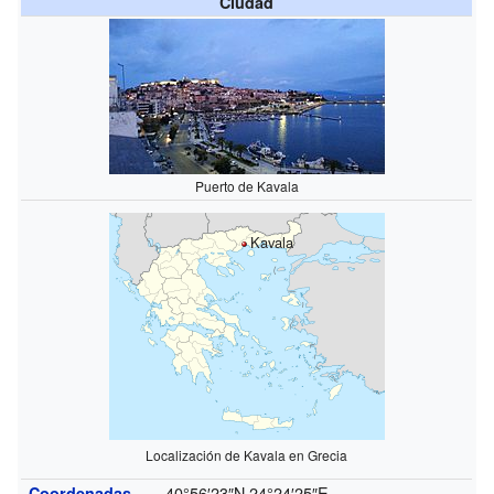
Ciudad
Puerto de Kavala
Kavala
Localización de Kavala en Grecia
40°56′23″N
24°24′25″E
Coordenadas