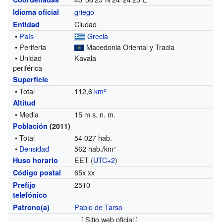
griego
Idioma oficial
Ciudad
Entidad
•
País
Grecia
• Periferia
Macedonia Oriental y Tracia
• Unidad
Kavala
periférica
Superficie
• Total
112,6
km²
Altitud
• Media
15 m s. n. m.
Población
(2011)
• Total
54 027 hab.
•
Densidad
562 hab./km²
EET (
UTC+2
)
Huso horario
65x xx
Código postal
2510
Prefijo
telefónico
Pablo de Tarso
Patrono(a)
[ Sitio web oficial ]