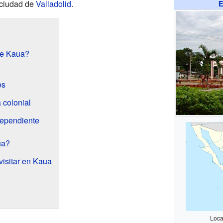
 ciudad de
Valladolid
.
E
de Kaua?
es
 colonial
dependiente
ua?
visitar en Kaua
Loca