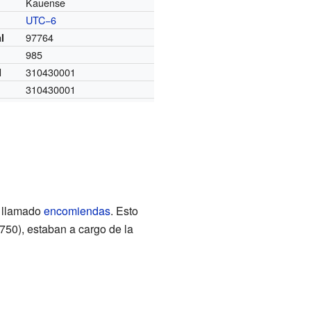
Kauense
UTC−6
o
97764
l
985
310430001
I
310430001
a llamado
encomiendas
. Esto
750), estaban a cargo de la