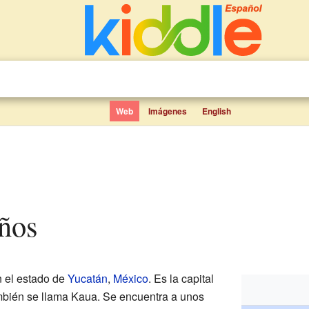
Web
Imágenes
English
iños
 el estado de
Yucatán
,
México
. Es la capital
mbién se llama Kaua. Se encuentra a unos