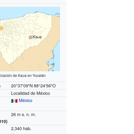
Kaua
lización de Kaua en Yucatán
20°37′09″N
88°24′56″O
s
Localidad de México
México
26 m s. n. m.
010)
2,340 hab.