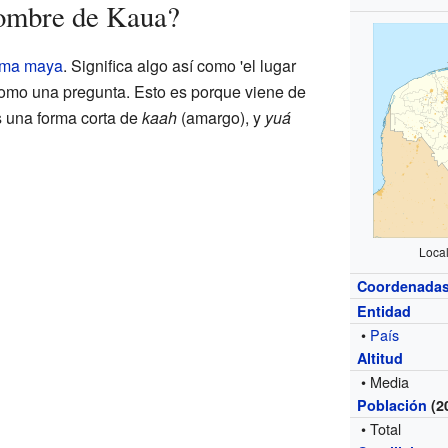
nombre de Kaua?
oma maya
. Significa algo así como 'el lugar
como una pregunta. Esto es porque viene de
s una forma corta de
kaah
(amargo), y
yuá
Loca
Coordenada
Entidad
•
País
Altitud
• Media
Población
(2
• Total