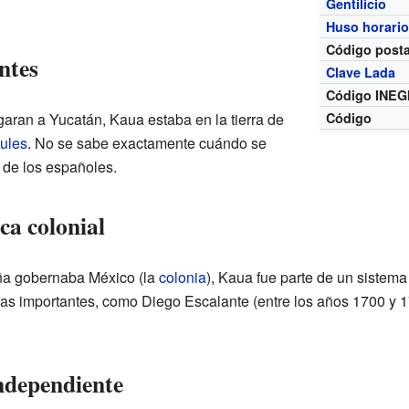
Gentilicio
Huso horari
Código posta
ntes
Clave Lada
Código INEG
garan a Yucatán, Kaua estaba en la tierra de
Código
ules
. No se sabe exactamente cuándo se
 de los españoles.
ca colonial
ña gobernaba México (la
colonia
), Kaua fue parte de un sistem
as importantes, como Diego Escalante (entre los años 1700 y 1
ndependiente