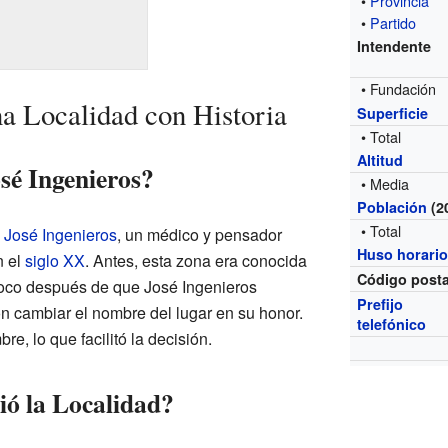
•
Provincia
•
Partido
Intendente
• Fundación
na Localidad con Historia
Superficie
• Total
Altitud
sé Ingenieros?
• Media
Población
(2
• Total
e
José Ingenieros
, un médico y pensador
Huso horari
n el
siglo XX
. Antes, esta zona era conocida
Código posta
poco después de que José Ingenieros
Prefijo
ron cambiar el nombre del lugar en su honor.
telefónico
re, lo que facilitó la decisión.
ó la Localidad?