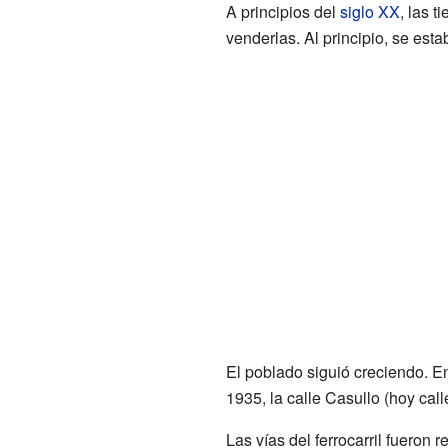
A principios del
siglo XX
, las 
venderlas. Al principio, se est
El poblado siguió creciendo. En
1935, la calle Casullo (hoy cal
Las vías del ferrocarril fueron