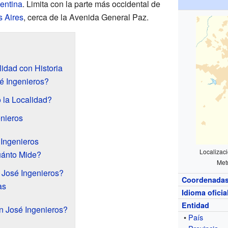
entina
. Limita con la parte más occidental de
 Aires
, cerca de la Avenida General Paz.
idad con Historia
é Ingenieros?
 la Localidad?
nieros
 Ingenieros
Localizac
uánto Mide?
Met
 José Ingenieros?
Coordenada
as
Idioma oficia
Entidad
n José Ingenieros?
•
País