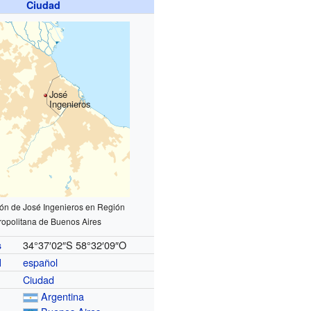
Ciudad
José
Ingenieros
ión de José Ingenieros en Región
ropolitana de Buenos Aires
34°37′02″S
58°32′09″O
s
español
l
Ciudad
Argentina