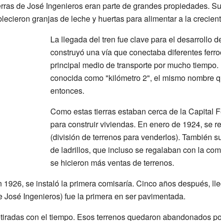
tierras de José Ingenieros eran parte de grandes propiedades. S
ablecieron granjas de leche y huertas para alimentar a la crecie
La llegada del tren fue clave para el desarrollo d
construyó una vía que conectaba diferentes ferroca
principal medio de transporte por mucho tiempo. 
conocida como "kilómetro 2", el mismo nombre q
entonces.
Como estas tierras estaban cerca de la Capital Fe
para construir viviendas. En enero de 1924, se re
(división de terrenos para venderlos). También su
de ladrillos, que incluso se regalaban con la co
se hicieron más ventas de terrenos.
 1926, se instaló la primera comisaría. Cinco años después, lle
le José Ingenieros) fue la primera en ser pavimentada.
 retiradas con el tiempo. Esos terrenos quedaron abandonados p