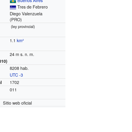
Buenos Aires
Tres de Febrero
Diego Valenzuela
(PRO)
(ley provincial)
1.1
km²
24 m s. n. m.
010)
8208 hab.
UTC -3
o
1702
l
011
Sitio web oficial