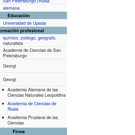
San Petersburgo
(
Rusia
alemana
Educación
Universidad de Upsala
formación profesional
químico
,
zoólogo
,
geógrafo
,
naturalista
Academia de Ciencias de San
Petersburgo
Georgi
Georgi
Academia Alemana de las
Ciencias Naturales Leopoldina
Academia de Ciencias de
Rusia
Academia Prusiana de las
Ciencias
Firma