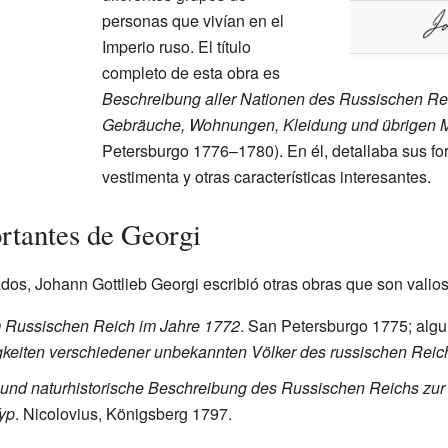
personas que vivían en el
Imperio ruso. El título
completo de esta obra es
Beschreibung aller Nationen des Russischen Reic
Gebräuche, Wohnungen, Kleidung und übrigen M
Petersburgo 1776–1780). En él, detallaba sus fo
vestimenta y otras características interesantes.
rtantes de Georgi
os, Johann Gottlieb Georgi escribió otras obras que son valiosa
 Russischen Reich im Jahre 1772
. San Petersburgo 1775; algun
keiten verschiedener unbekannten Völker des russischen Reic
und naturhistorische Beschreibung des Russischen Reichs zur 
yp
. Nicolovius, Königsberg 1797.