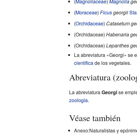
(
Magnoliaceae
)
Magnolia
geo
(
Moraceae
)
Ficus
georgii
Sta
(
Orchidaceae
)
Catasetum geo
(Orchidaceae)
Habenaria geo
(Orchidaceae)
Lepanthes geo
La abreviatura «Georgi» se e
científica
de los vegetales.
Abreviatura (zoolo
La abreviatura
Georgi
se emple
zoología
.
Véase también
Anexo:Naturalistas y epónim