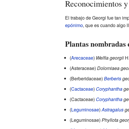
Reconocimientos y 
El trabajo de Georgi fue tan i
epónimo
, que es cuando algo l
Plantas nombradas 
(
Arecaceae
)
Welfia georgii
H
(Asteraceae)
Dolomiaea geor
(Berberidaceae)
Berberis
geo
(
Cactaceae
)
Coryphantha
geo
(Cactaceae)
Coryphantha
geo
(
Leguminosae
)
Astragalus
ge
(Leguminosae)
Phyllota geor