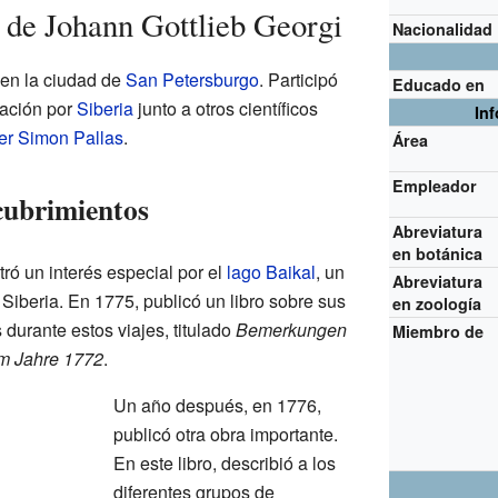
s de Johann Gottlieb Georgi
Nacionalidad
 en la ciudad de
San Petersburgo
. Participó
Educado en
ración por
Siberia
junto a otros científicos
In
er Simon Pallas
.
Área
Empleador
cubrimientos
Abreviatura
en botánica
ró un interés especial por el
lago Baikal
, un
Abreviatura
Siberia. En 1775, publicó un libro sobre sus
en zoología
durante estos viajes, titulado
Bemerkungen
Miembro de
im Jahre 1772
.
Un año después, en 1776,
publicó otra obra importante.
En este libro, describió a los
diferentes grupos de