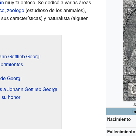
án
muy talentoso. Se dedicó a varias áreas
co
,
zoólogo
(estudioso de los animales),
 sus características) y naturalista (alguien
ann Gottlieb Georgi
brimientos
 de Georgi
 a Johann Gottlieb Georgi
 su honor
J
I
Nacimiento
Fallecimiento