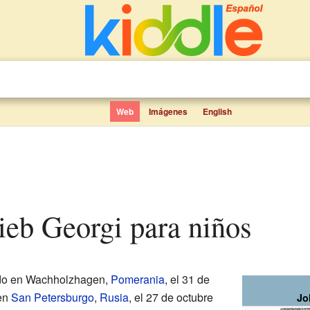
Web
Imágenes
English
lieb Georgi para niños
do en Wachholzhagen,
Pomerania
, el 31 de
 en
San Petersburgo
,
Rusia
, el 27 de octubre
Jo