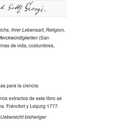
hs, ihrer Lebensart, Religion,
erckwürdigkeiten
(San
rmas de vida, costumbres,
s para la ciencia:
os extractos de este libro se
hs
. Fráncfort y Leipzig 1777.
Uebersicht bisheriger