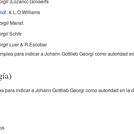
rgii
(Lozano) Govaerts
ndl.
& L.O.Williams
rgii
Mansf.
rgii
Schltr.
rgii
Luer & R.Escobar
mplea para indicar a Johann Gottlieb Georgi como autoridad en
gía)
a para indicar a Johann Gottlieb Georgi como autoridad en la 
os