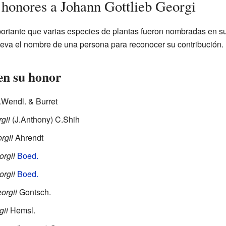
honores a Johann Gottlieb Georgi
mportante que varias especies de plantas fueron nombradas en 
leva el nombre de una persona para reconocer su contribución.
en su honor
.Wendl. & Burret
gii
(J.Anthony) C.Shih
rgii
Ahrendt
rgii
Boed.
rgii
Boed.
orgii
Gontsch.
gii
Hemsl.