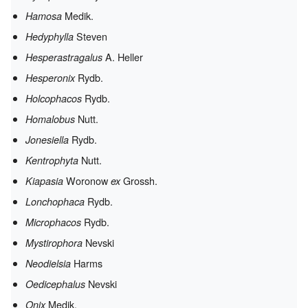
Medik.
Hamosa
Steven
Hedyphylla
A. Heller
Hesperastragalus
Rydb.
Hesperonix
Rydb.
Holcophacos
Nutt.
Homalobus
Rydb.
Jonesiella
Nutt.
Kentrophyta
Woronow
Grossh.
Kiapasia
ex
Rydb.
Lonchophaca
Rydb.
Microphacos
Nevski
Mystirophora
Harms
Neodielsia
Nevski
Oedicephalus
Medik.
Onix