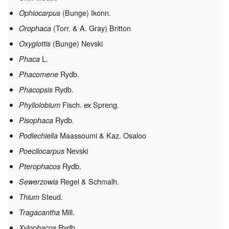
(Bunge) Ikonn.
Ophiocarpus
(Torr. & A. Gray) Britton
Orophaca
(Bunge) Nevski
Oxyglottis
L.
Phaca
Rydb.
Phacomene
Rydb.
Phacopsis
Fisch.
Spreng.
Phyllolobium
ex
Rydb.
Pisophaca
Maassoumi & Kaz. Osaloo
Podlechiella
Nevski
Poecilocarpus
Rydb.
Pterophacos
Regel & Schmalh.
Sewerzowia
Steud.
Thium
Mill.
Tragacantha
Rydb.
Xylophacos