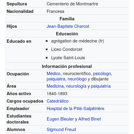
Cementerio de Montmartre
Sepultura
Francesa
Nacionalidad
Familia
Jean-Baptiste Charcot
Hijos
Educación
agrégation de médecine
(fr)
Educado en
Liceo Condorcet
Lycée Saint-Louis
Información profesional
Médico
, neurocientífico,
psicólogo
,
Ocupación
psiquiatra
,
neurólogo
y dibujante
Medicina
,
neurología
y
psiquiatría
Área
1840-1893
Años activo
Catedrático
Cargos ocupados
Hospital de la Pitié-Salpêtrière
Empleador
Estudiantes
Eugen Bleuler
y
Alfred Binet
doctorales
Sigmund Freud
Alumnos