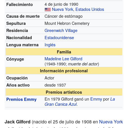
4 de junio de 1990
Fallecimiento
Nueva York
,
Estados Unidos
Cáncer de estómago
Causa de muerte
Mount Hebron Cemetery
Sepultura
Greenwich Village
Residencia
Estadounidense
Nacionalidad
Inglés
Lengua materna
Familia
Madeline Lee Gilford
Cónyuge
(1949-1990;
)
muerte del actor
Información profesional
Actor
Ocupación
desde 1937
Años activo
Premios artísticos
En 1979 Gilford ganó un
Emmy
por
La
Premios Emmy
.
Gran Canica Azul
Jack Gilford
(nacido el 25 de julio de 1908 en
Nueva York