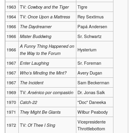
1963
TV:
Tigre
Cowboy and the Tiger
1964
TV:
Rey Sextimus
Once Upon a Mattress
1966
Papá Andersen
The Daydreamer
1966
Sr. Schwartz
Mister Buddwing
A Funny Thing Happened on
1966
Hysterium
the Way to the Forum
1967
Sr. Foreman
Enter Laughing
1967
Avery Dugan
Who's Minding the Mint?
1967
Sam Beckerman
The Incident
1969
TV:
Dr. Jonas Salk
Arsénico por compasión
1970
"Doc" Daneeka
Catch-22
1971
Wilbur Peabody
They Might Be Giants
Vicepresidente
1972
TV:
Of Thee I Sing
Throttlebottom