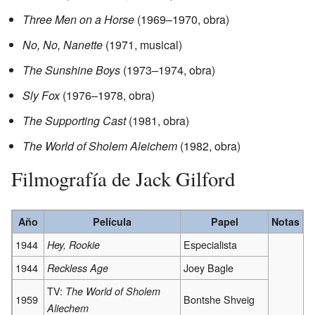
Three Men on a Horse
(1969–1970, obra)
No, No, Nanette
(1971, musical)
The Sunshine Boys
(1973–1974, obra)
Sly Fox
(1976–1978, obra)
The Supporting Cast
(1981, obra)
The World of Sholem Aleichem
(1982, obra)
Filmografía de Jack Gilford
Año
Película
Papel
Notas
1944
Especialista
Hey, Rookie
1944
Joey Bagle
Reckless Age
TV:
The World of Sholem
1959
Bontshe Shveig
Aliechem