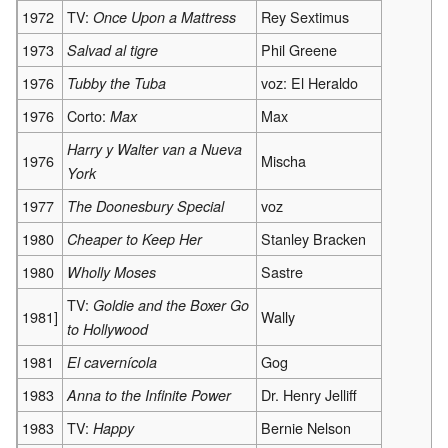
1972
TV:
Rey Sextimus
Once Upon a Mattress
1973
Phil Greene
Salvad al tigre
1976
voz: El Heraldo
Tubby the Tuba
1976
Corto:
Max
Max
Harry y Walter van a Nueva
1976
Mischa
York
1977
voz
The Doonesbury Special
1980
Stanley Bracken
Cheaper to Keep Her
1980
Sastre
Wholly Moses
TV:
Goldie and the Boxer Go
1981]
Wally
to Hollywood
1981
Gog
El cavernícola
1983
Dr. Henry Jelliff
Anna to the Infinite Power
1983
TV:
Bernie Nelson
Happy