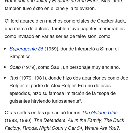
Romanoff and Juliet
y
El diario de Ana Frank
. Más tarde,
también tuvo éxito en el cine y la televisión.
Gilford apareció en muchos comerciales de Cracker Jack,
una marca de dulces. También tuvo papeles memorables
como invitado en varias series de televisión, como:
Superagente 86
(1969), donde interpretó a Simon el
Simpático.
Soap
(1979), como Saul, un personaje muy anciano.
Taxi
(1979, 1981), donde hizo dos apariciones como Joe
Reiger, el padre de Alex Reiger. En uno de esos
episodios, hizo su famosa imitación de la "sopa de
guisantes hirviendo furiosamente".
Otras series en las que actuó fueron
The Golden Girls
(1988, 1990),
The Defenders
,
All in the Family
,
The Duck
Factory
,
Rhoda
,
Night Court
y
Car 54, Where Are You?
.