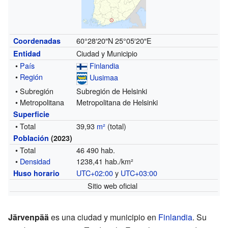
60°28′20″N
25°05′20″E
Coordenadas
Ciudad y Municipio
Entidad
•
País
Finlandia
•
Región
Uusimaa
• Subregión
Subregión de Helsinki
• Metropolitana
Metropolitana de Helsinki
Superficie
• Total
39,93
m²
(total)
Población
(2023)
• Total
46 490 hab.
•
Densidad
1238,41 hab./km²
UTC+02:00
y
UTC+03:00
Huso horario
Sitio web oficial
Järvenpää
es una ciudad y municipio en
Finlandia
. Su