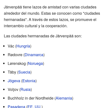
Järvenpää tiene lazos de amistad con varias ciudades
alrededor del mundo. Estas se conocen como "ciudades
hermanadas". A través de estos lazos, se promueve el
intercambio cultural y la cooperación.
Las ciudades hermanadas de Järvenpää son:
Vác (
Hungría
)
Rødovre (
Dinamarca
)
Lørenskog (
Noruega
)
Täby (
Suecia
)
Jõgeva
(
Estonia
)
Voljov (
Rusia
)
Buchholz in der Nordheide (
Alemania
)
Pasadena
(
EE. UU.
)