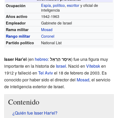
Espía
,
político
,
escritor
y oficial de
Ocupación
inteligencia
1942-1963
Años activo
Gabinete de Israel
Empleador
Mosad
Rama militar
Coronel
Rango militar
National List
Partido político
Isser Har'el
(en
hebreo
:
אִיסֵר הַרְאֵל
) fue una figura muy
importante en la historia de
Israel
. Nació en
Vítebsk
en
1912 y falleció en
Tel Aviv
el 18 de febrero de 2003. Es
conocido por haber sido el director del
Mosad
, el servicio
de inteligencia exterior de Israel.
Contenido
¿Quién fue Isser Har'el?