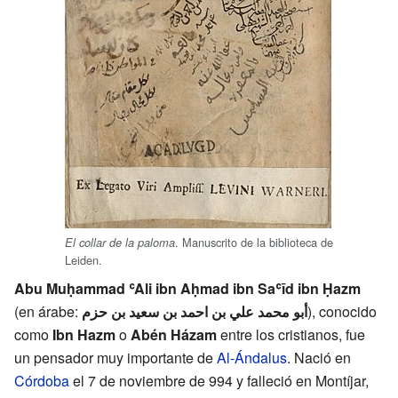
. Manuscrito de la biblioteca de
El collar de la paloma
Leiden.
Abu Muḥammad ʿAli ibn Aḥmad ibn Saʿīd ibn Ḥazm
(en árabe:
أبو محمد علي بن احمد بن سعيد بن حزم
), conocido
como
Ibn Hazm
o
Abén Házam
entre los cristianos, fue
un pensador muy importante de
Al-Ándalus
. Nació en
Córdoba
el 7 de noviembre de 994 y falleció en Montíjar,