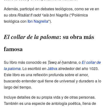
Además, participó en debates teológicos, como se ve en
su obra
Risālat fī radd ʿalà bni Nagrīla
("Polémica
teológica con
Ibn Nagrella
").
: su obra más
El collar de la paloma
famosa
Su libro más conocido es
Ṭawq al-ḥamāma
, o
El collar de
la paloma
. Lo escribió en
Játiva
alrededor del año 1023.
Este libro es una reflexión profunda sobre el amor,
buscando entender qué tiene de universal y duradero a lo
largo del tiempo.
Incluye detalles de su propia vida y de otras personas.
También es una especie de antología poética, llena de