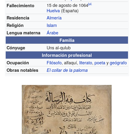
jul.
15 de agosto de 1064
Fallecimiento
Huelva
(España)
Almería
Residencia
Islam
Religión
Árabe
Lengua materna
Familia
Uns al-qulub
Cónyuge
Información profesional
Filósofo
, alfaquí,
literato
,
poeta
y
geógrafo
Ocupación
Obras notables
El collar de la paloma