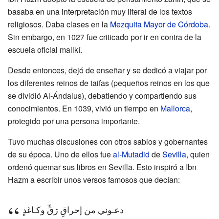
basaba en una interpretación muy literal de los textos
religiosos. Daba clases en la
Mezquita Mayor de Córdoba
.
Sin embargo, en 1027 fue criticado por ir en contra de la
escuela oficial malikí.
Desde entonces, dejó de enseñar y se dedicó a viajar por
los diferentes reinos de taifas (pequeños reinos en los que
se dividió Al-Ándalus), debatiendo y compartiendo sus
conocimientos. En 1039, vivió un tiempo en
Mallorca
,
protegido por una persona importante.
Tuvo muchas discusiones con otros sabios y gobernantes
de su época. Uno de ellos fue
al-Mutadid
de
Sevilla
, quien
ordenó quemar sus libros en Sevilla. Esto inspiró a Ibn
Hazm a escribir unos versos famosos que decían:
دعـوني من إحراقِ رَقٍّ وكـاغدٍ