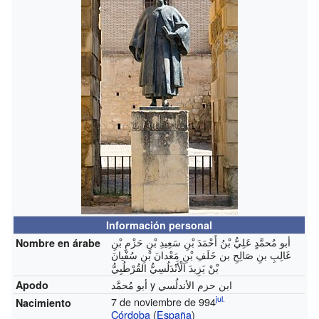
Información personal
أبو مُحمَّدٍ عَلِيُّ بْنُ أَحْمَدَ بْنِ سَعِيدِ بْنِ حَزْمِ بْنِ
Nombre en árabe
غَالِبِ بنِ صَالِحِ بن خَلَفِ بْنِ مَعْدانَ بْنِ سُفْيانَ
بْنْ يَزِيدَ اَلْأَنْدَلُسِيُّ القُرْطُبِيُّ
أبو مُحمَّد y ابن حزم الأندلُسي
Apodo
jul.
7 de noviembre de 994
Nacimiento
Córdoba
(
España
)