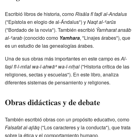
Escribió libros de historia, como
Risāla fī faḍl al-Andalus
("Epístola en elogio de al-Ándalus") y
Naqt al-ʿarūs
("Bordado de la novia"). También escribió
Ŷamharat ansāb
al-ʿarab
(conocido como
Yamhara
, "Linajes árabes"), que
es un estudio de las genealogías árabes.
Una de sus obras más importantes en este campo es
Al-
faṣl fī-l-milal wa-l-ahwāʾ wa-l-niḥal
("Historia crítica de las
religiones, sectas y escuelas"). En este libro, analiza
diferentes sistemas de pensamiento y religiones.
Obras didácticas y de debate
También escribió obras con un propósito educativo, como
Falsafat al-ajlāq
("Los caracteres y la conducta"), que trata
sobre la ética y el comportamiento humano.