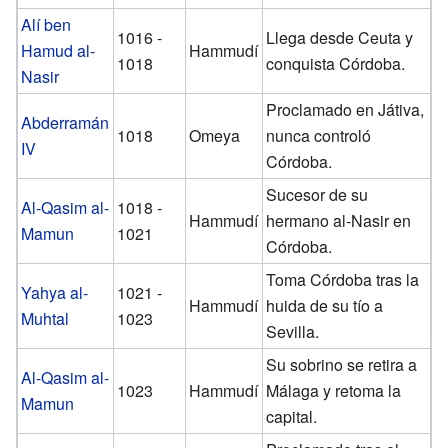
Alí ben
1016 -
Llega desde Ceuta y
Hamud al-
Hammudí
1018
conquista Córdoba.
Nasir
Proclamado en Játiva,
Abderramán
1018
Omeya
nunca controló
IV
Córdoba.
Sucesor de su
Al-Qasim al-
1018 -
Hammudí
hermano al-Nasir en
Mamun
1021
Córdoba.
Toma Córdoba tras la
Yahya al-
1021 -
Hammudí
huida de su tío a
Muhtal
1023
Sevilla.
Su sobrino se retira a
Al-Qasim al-
1023
Hammudí
Málaga y retoma la
Mamun
capital.