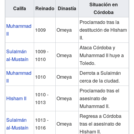
Situación en
Califa
Reinado
Dinastía
Córdoba
Proclamado tras la
Muhammad
1009
Omeya
destitución de Hisham
II
II.
Ataca Córdoba y
Sulaimán
1009 -
Omeya
Muhammad II huye a
al-Mustaín
1010
Toledo.
Muhammad
Derrota a Sulaimán
1010
Omeya
II
cerca de la ciudad.
Proclamado tras el
1010 -
Hisham II
Omeya
asesinato de
1013
Muhammad II.
Regresa a Córdoba
Sulaimán
1013 -
Omeya
tras el asesinato de
al-Mustaín
1016
Hisham II.