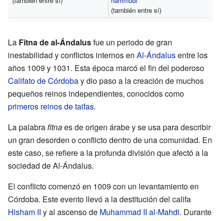
(también entre sí)
hammudí
(también entre sí)
La
Fitna de al-Ándalus
fue un periodo de gran
inestabilidad y conflictos internos en
Al-Ándalus
entre los
años 1009 y 1031. Esta época marcó el fin del poderoso
Califato de Córdoba
y dio paso a la creación de muchos
pequeños reinos independientes, conocidos como
primeros reinos de taifas
.
La palabra
fitna
es de origen árabe y se usa para describir
un gran desorden o conflicto dentro de una comunidad. En
este caso, se refiere a la profunda división que afectó a la
sociedad de Al-Ándalus.
El conflicto comenzó en 1009 con un levantamiento en
Córdoba. Este evento llevó a la destitución del califa
Hisham II
y al ascenso de
Muhammad II al-Mahdi
. Durante