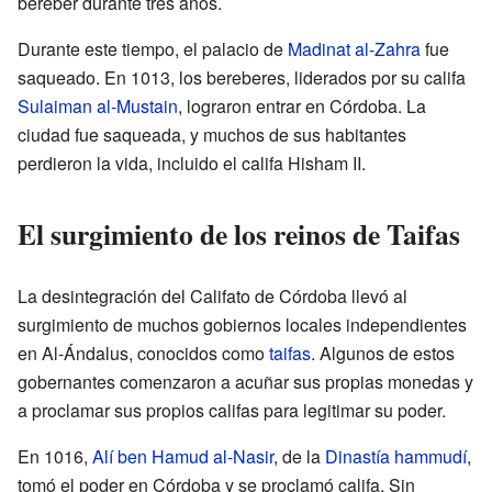
bereber durante tres años.
Durante este tiempo, el palacio de
Madinat al-Zahra
fue
saqueado. En 1013, los bereberes, liderados por su califa
Sulaiman al-Mustain
, lograron entrar en Córdoba. La
ciudad fue saqueada, y muchos de sus habitantes
perdieron la vida, incluido el califa Hisham II.
El surgimiento de los reinos de Taifas
La desintegración del Califato de Córdoba llevó al
surgimiento de muchos gobiernos locales independientes
en Al-Ándalus, conocidos como
taifas
. Algunos de estos
gobernantes comenzaron a acuñar sus propias monedas y
a proclamar sus propios califas para legitimar su poder.
En 1016,
Alí ben Hamud al-Nasir
, de la
Dinastía hammudí
,
tomó el poder en Córdoba y se proclamó califa. Sin