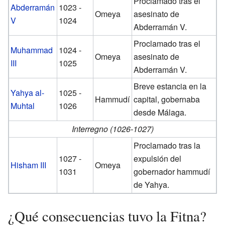
Proclamado tras el
Abderramán
1023 -
Omeya
asesinato de
V
1024
Abderramán V.
Proclamado tras el
Muhammad
1024 -
Omeya
asesinato de
III
1025
Abderramán V.
Breve estancia en la
Yahya al-
1025 -
Hammudí
capital, gobernaba
Muhtal
1026
desde Málaga.
Interregno (1026-1027)
Proclamado tras la
1027 -
expulsión del
Hisham III
Omeya
1031
gobernador hammudí
de Yahya.
¿Qué consecuencias tuvo la Fitna?