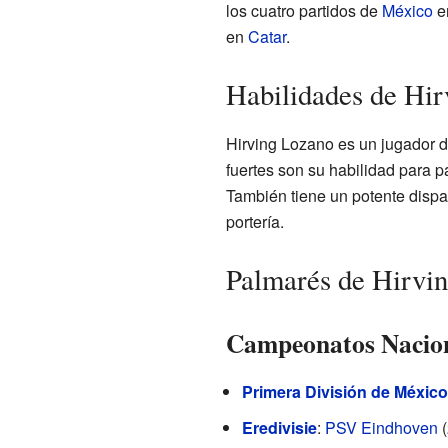
los cuatro partidos de
México
en
en
Catar
.
Habilidades de Hi
Hirving Lozano es un jugador di
fuertes son su habilidad para pa
También tiene un potente dispar
portería.
Palmarés de Hirvi
Campeonatos Nacio
Primera División de México
Eredivisie
:
PSV Eindhoven
(