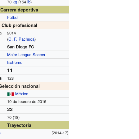
70
kg
(154
lb
)
Carrera deportiva
Fútbol
Club profesional
o
2014
(
C. F. Pachuca
)
San Diego FC
Major League Soccer
Extremo
11
s
123
Selección nacional
México
10 de febrero de 2016
22
70 (18)
Trayectoria
a
(2014-17)