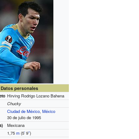
Datos personales
eto
Hirving Rodrigo Lozano Bahena
Chucky
Ciudad de México
,
México
30 de julio de 1995
s)
Mexicana
1,75
m
(5
′
9
″
)