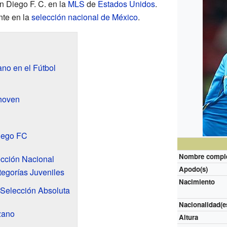
n Diego F. C. en la
MLS
de
Estados Unidos
.
nte en la
selección nacional de México
.
ano en el Fútbol
hoven
iego FC
Nombre compl
ección Nacional
Apodo(s)
tegorías Juveniles
Nacimiento
 Selección Absoluta
Nacionalidad(e
zano
Altura