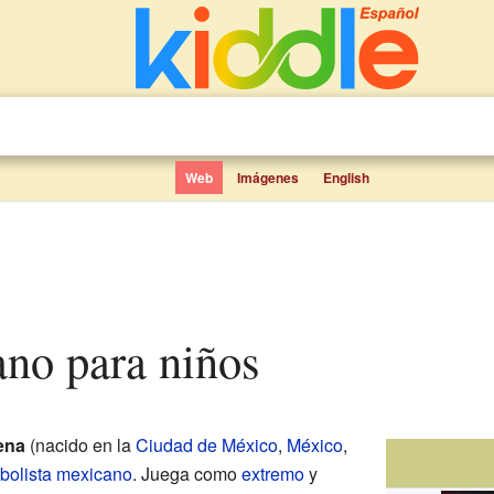
Web
Imágenes
English
ano para niños
ena
(nacido en la
Ciudad de México
,
México
,
tbolista
mexicano
. Juega como
extremo
y