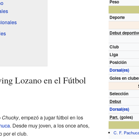
Peso
no
ales
Deporte
ionales
les
Debut deportiv
Club
Liga
Posición
Dorsal(es)
ving Lozano en el Fútbol
Goles en clube
Selección
Debut
Dorsal(es)
o
Chucky
, empezó a jugar fútbol en los
Part.
(goles)
chuca
. Desde muy joven, a los once años,
C. F. Pachuc
o por el club.