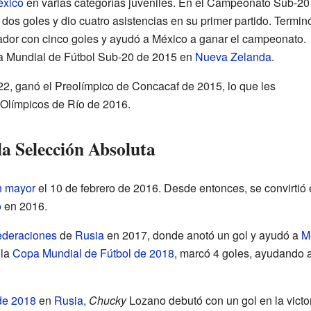
xico
en varias categorías juveniles. En el Campeonato Sub-20
os goles y dio cuatro asistencias en su primer partido. Termin
ador con cinco goles y ayudó a México a ganar el campeonato.
pa Mundial de Fútbol Sub-20 de 2015 en
Nueva Zelanda
.
22, ganó el Preolímpico de Concacaf de 2015, lo que les
s Olímpicos de Río de 2016.
la Selección Absoluta
n mayor
el 10 de febrero de 2016. Desde entonces, se convirtió e
o
en 2016.
deraciones
de
Rusia
en 2017, donde anotó un gol y ayudó a
M
 la
Copa Mundial de Fútbol de 2018
, marcó 4 goles, ayudando 
de 2018
en
Rusia
,
Chucky
Lozano debutó con un gol en la victo