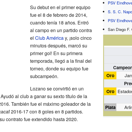
PSV Eindhov
Su debut en el primer equipo
S. S. C. Napo
fue el 8 de febrero de 2014,
PSV Eindhov
cuando tenía 18 años. Entró
San Diego F. 
al campo en un partido contra
el
Club América
y, ¡solo cinco
minutos después, marcó su
primer gol! En su primera
temporada, llegó a la final del
Campeona
torneo, donde su equipo fue
Oro
Jam
subcampeón.
Pre
Lozano se convirtió en un
Oro
Estado
Ayudó al club a ganar su sexto título de la
016. También fue el máximo goleador de la
Plata
Arl
caf 2016-17 con 8 goles en 8 partidos.
u contrato fue extendido hasta 2020.