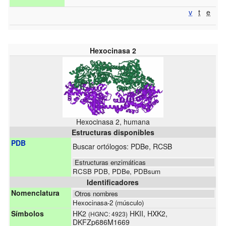
v
t
e
Hexocinasa 2
Hexocinasa 2, humana
Estructuras disponibles
PDB
Buscar ortólogos:
PDBe
,
RCSB
Estructuras enzimáticas
RCSB PDB
,
PDBe
,
PDBsum
Identificadores
Nomenclatura
Otros nombres
Hexocinasa-2 (músculo)
Símbolos
HK2
HKII, HXK2,
(HGNC: 4923)
DKFZp686M1669