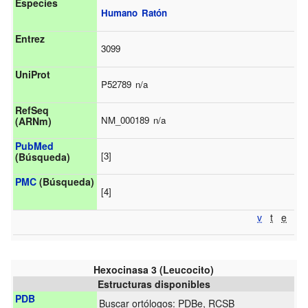
Especies
Humano
Ratón
Entrez
3099
UniProt
P52789
n/a
RefSeq
NM_000189
n/a
(ARNm)
PubMed
[3]
(Búsqueda)
PMC
(Búsqueda)
[4]
v
t
e
Hexocinasa 3 (Leucocito)
Estructuras disponibles
PDB
Buscar ortólogos:
PDBe
,
RCSB