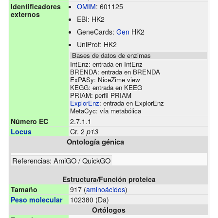
Identificadores
OMIM
:
601125
externos
EBI:
HK2
GeneCards:
Gen
HK2
UniProt:
HK2
Bases de datos de enzimas
IntEnz:
entrada en IntEnz
BRENDA:
entrada en BRENDA
ExPASy:
NiceZime view
KEGG:
entrada en KEEG
PRIAM:
perfil PRIAM
ExplorEnz
:
entrada en ExplorEnz
MetaCyc:
vía metabólica
Número EC
2.7.1.1
Locus
Cr. 2
p13
Ontología génica
Referencias:
AmiGO
/
QuickGO
Estructura/Función proteica
Tamaño
917 (
aminoácidos
)
Peso molecular
102380 (Da)
Ortólogos