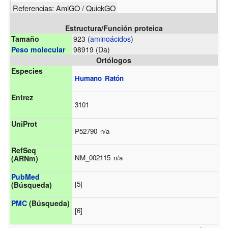
Referencias:
AmiGO
/
QuickGO
Estructura/Función proteica
Tamaño
923 (
aminoácidos
)
Peso molecular
98919 (Da)
Ortólogos
Especies
Humano
Ratón
Entrez
3101
UniProt
P52790
n/a
RefSeq
NM_002115
n/a
(ARNm)
PubMed
[5]
(Búsqueda)
PMC
(Búsqueda)
[6]