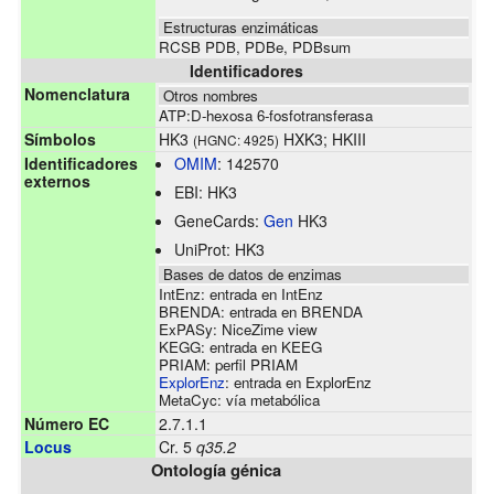
Estructuras enzimáticas
RCSB PDB
,
PDBe
,
PDBsum
Identificadores
Nomenclatura
Otros nombres
ATP:D-hexosa 6-fosfotransferasa
Símbolos
HK3
HXK3; HKIII
(HGNC: 4925)
Identificadores
OMIM
:
142570
externos
EBI:
HK3
GeneCards:
Gen
HK3
UniProt:
HK3
Bases de datos de enzimas
IntEnz:
entrada en IntEnz
BRENDA:
entrada en BRENDA
ExPASy:
NiceZime view
KEGG:
entrada en KEEG
PRIAM:
perfil PRIAM
ExplorEnz
:
entrada en ExplorEnz
MetaCyc:
vía metabólica
Número EC
2.7.1.1
Locus
Cr. 5
q35.2
Ontología génica