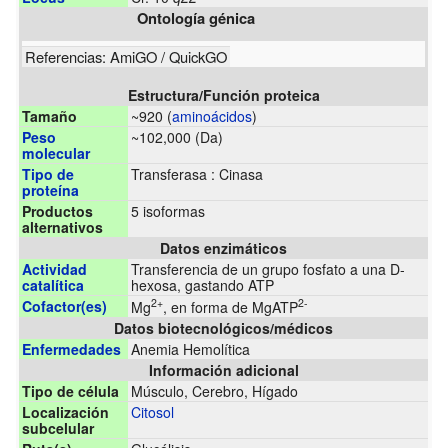
Ontología génica
Referencias:
AmiGO
/
QuickGO
Estructura/Función proteica
Tamaño
~920 (
aminoácidos
)
Peso
~102,000 (Da)
molecular
Tipo de
Transferasa : Cinasa
proteína
Productos
5 isoformas
alternativos
Datos enzimáticos
Actividad
Transferencia de un grupo fosfato a una D-
catalítica
hexosa, gastando ATP
2+
2-
Cofactor(es)
Mg
, en forma de MgATP
Datos biotecnológicos/médicos
Enfermedades
Anemia Hemolítica
Información adicional
Tipo de célula
Músculo, Cerebro, Hígado
Localización
Citosol
subcelular