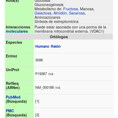
Ruta(s)
Glucólisis
Gluconeogénesis
Metabolismo de:
Fructosa
, Manosa,
Galactosa
,
Almidón
,
Sacarosa
,
Aminoazúcares
Síntesis de estreptomicina
Interacciones
Puede estar asociada con una porina de la
moleculares
membrana mitocondrial externa. (VDAC1)
Ortólogos
Especies
Humano
Ratón
Entrez
3098
UniProt
P19367
n/a
RefSeq
NM_000188
n/a
(ARNm)
PubMed
[1]
(Búsqueda)
PMC
[2]
(Búsqueda)