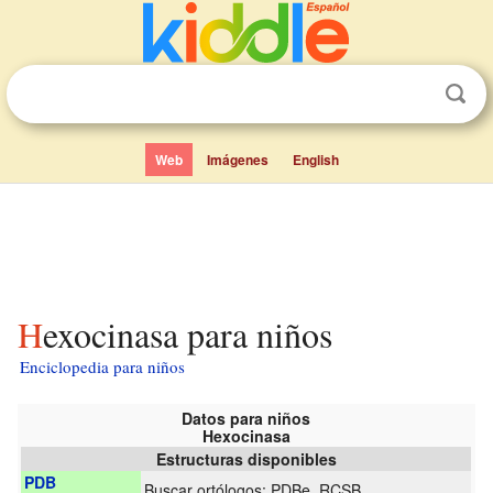
Web
Imágenes
English
Hexocinasa para niños
Enciclopedia para niños
Datos para niños
Hexocinasa
Estructuras disponibles
PDB
Buscar ortólogos:
PDBe
,
RCSB