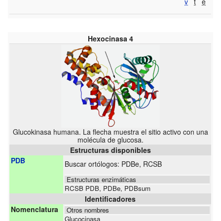
v
t
e
Hexocinasa 4
Glucokinasa humana. La flecha muestra el sitio activo con una
molécula de glucosa.
Estructuras disponibles
PDB
Buscar ortólogos:
PDBe
,
RCSB
Estructuras enzimáticas
RCSB PDB
,
PDBe
,
PDBsum
Identificadores
Nomenclatura
Otros nombres
Glucocinasa