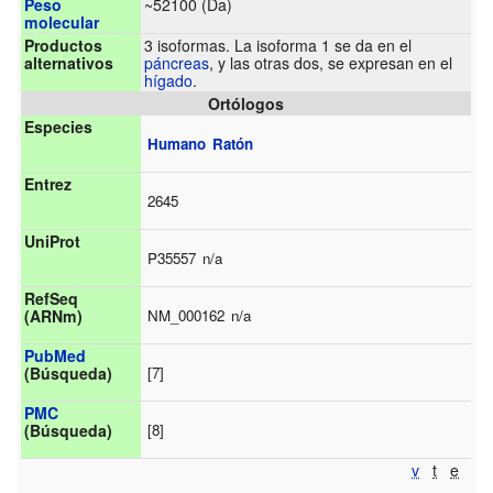
Peso
~52100 (Da)
molecular
Productos
3 isoformas. La isoforma 1 se da en el
alternativos
páncreas
, y las otras dos, se expresan en el
hígado
.
Ortólogos
Especies
Humano
Ratón
Entrez
2645
UniProt
P35557
n/a
RefSeq
NM_000162
n/a
(ARNm)
PubMed
[7]
(Búsqueda)
PMC
[8]
(Búsqueda)
v
t
e