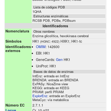
Lista de códigos PDB
1QHA
Estructuras enzimáticas
RCSB PDB
,
PDBe
,
PDBsum
Identificadores
Nomenclatura
Otros nombres
Enzima glicolítica, hexokinasa cerebral
Símbolos
HK1
HXK1; HK1-tc
(HGNC: 4922)
Identificadores
OMIM
:
142600
externos
EBI:
HK1
GeneCards:
Gen
HK1
UniProt:
HK1
Bases de datos de enzimas
IntEnz:
entrada en IntEnz
BRENDA:
entrada en BRENDA
ExPASy:
NiceZime view
KEGG:
entrada en KEEG
PRIAM:
perfil PRIAM
ExplorEnz
:
entrada en ExplorEnz
MetaCyc:
vía metabólica
Número EC
2.7.1.1
Locus
Cr. 10
q22