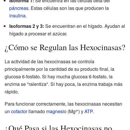
Isoforma 1:
Se encuentra en las células beta del
páncreas
. Estas células son las que producen la
insulina
.
Isoformas 2 y 3:
Se encuentran en el hígado. Ayudan al
hígado a procesar el azúcar.
¿Cómo se Regulan las Hexocinasas?
La actividad de las hexocinasas se controla
principalmente por la cantidad de su producto final, la
glucosa 6-fosfato. Si hay mucha glucosa 6-fosfato, la
enzima se "ralentiza". Si hay poca, la enzima trabaja más
rápido.
Para funcionar correctamente, las hexocinasas necesitan
un
cofactor
llamado
magnesio
(Mg²⁺) y
ATP
.
¿Qué Pasa si las Hexocinasas no