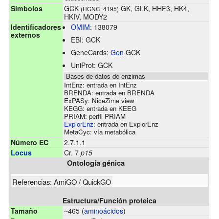
Símbolos
GCK
GK, GLK, HHF3, HK4,
(HGNC: 4195)
HKIV, MODY2
Identificadores
OMIM
:
138079
externos
EBI:
GCK
GeneCards:
Gen
GCK
UniProt:
GCK
Bases de datos de enzimas
IntEnz:
entrada en IntEnz
BRENDA:
entrada en BRENDA
ExPASy:
NiceZime view
KEGG:
entrada en KEEG
PRIAM:
perfil PRIAM
ExplorEnz
:
entrada en ExplorEnz
MetaCyc:
vía metabólica
Número EC
2.7.1.1
Locus
Cr. 7
p15
Ontología génica
Referencias:
AmiGO
/
QuickGO
Estructura/Función proteica
Tamaño
~465 (
aminoácidos
)