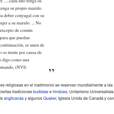
. .....cada uno tenga su
tenga su propio marido.
u deber conyugal con su
ujer a su marido. ... No
, excepto de común
 para que puedan
 continuación, se unen de
 os tiente por causa de
Lo digo como una
comando. (NVI)
ones religiosas en el matrimonio se reservan mundialmente a las
iertas tradiciones
budistas
e
hindúes
, Unitarismo Universalista
is
anglicanas
y algunos
Quaker
, Iglesia Unida de Canadá y co