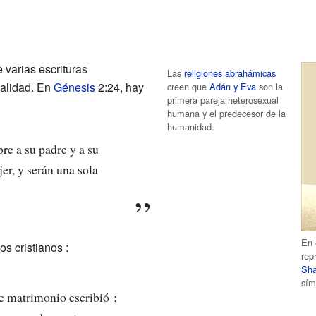
s
e varias escrituras
Las
religiones abrahámicas
ualidad. En
Génesis
2:24, hay
creen que
Adán y Eva
son la
primera pareja heterosexual
humana y el predecesor de la
humanidad.
re a su padre y a su
er, y serán una sola
En 
os cristianos :
rep
Sha
sím
e matrimonio escribió :