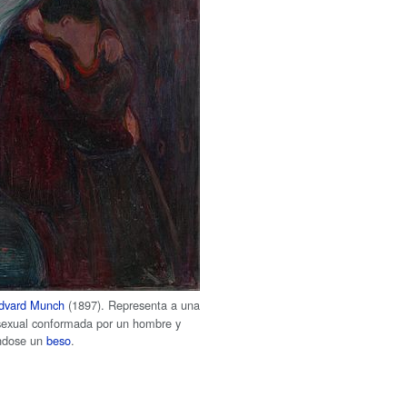
dvard Munch
(1897). Representa a una
sexual conformada por un hombre y
ndose un
beso
.