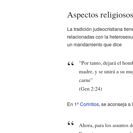
Aspectos religioso
La tradición judeocristiana tien
relacionadas con la heterosex
un mandamiento que dice
“Por tanto, dejará el homb
madre, y se unirá a su muj
carne”
(Gen 2:24)
En
1º Corintios
, se aconseja a l
Ahora, para los asuntos d