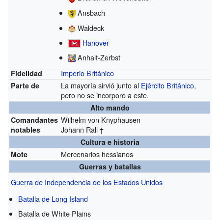
Ansbach
Waldeck
Hanover
Anhalt-Zerbst
Imperio Británico
Fidelidad
La mayoría sirvió junto al
Ejército Británico
,
Parte de
pero no se incorporó a este.
Alto mando
Wilhelm von Knyphausen
Comandantes
Johann Rall †
notables
Cultura e historia
Mercenarios hessianos
Mote
Guerras y batallas
Guerra de Independencia de los Estados Unidos
Batalla de Long Island
Batalla de White Plains