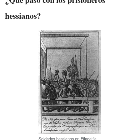
hessianos?
Soldados hessianos en Filadelfia