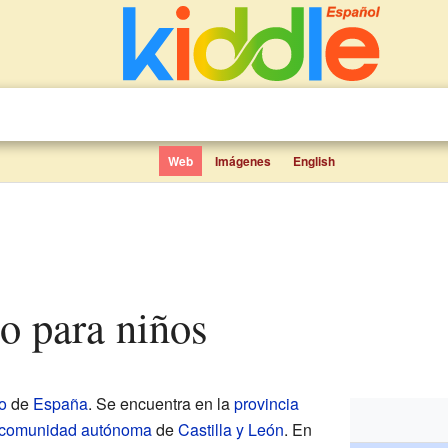
Web
Imágenes
English
o para niños
o
de
España
. Se encuentra en la
provincia
comunidad autónoma
de
Castilla y León
. En