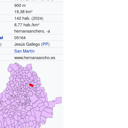
900 m
19,38 km²
142 hab.
(2024)
8,77 hab./km²
hernansanchero, -a
05164
al
Jesús Gallego (
PP
)
)
San Martín
www.hernansancho.es