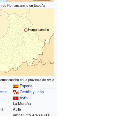
ón de Hernansancho en España
Hernansancho
ernansancho en la provincia de Ávila
España
noma
Castilla y León
Ávila
La Moraña
ial
Ávila
40°51′27″N
4°43′46″O