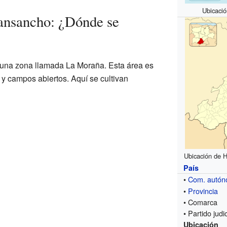
Ubicaci
ansancho: ¿Dónde se
una zona llamada La Moraña. Esta área es
 y campos abiertos. Aquí se cultivan
Ubicación de H
País
•
Com. autó
•
Provincia
• Comarca
• Partido judic
Ubicación