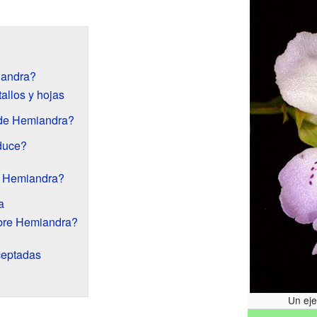
iandra?
tallos y hojas
 de Hemiandra?
oduce?
s Hemiandra?
a
mbre Hemiandra?
ceptadas
Un ej