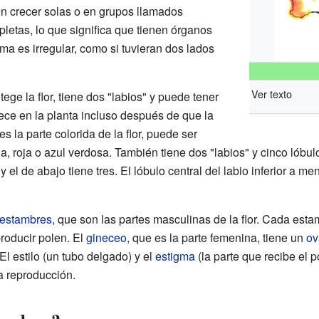
 crecer solas o en grupos llamados
pletas, lo que significa que tienen órganos
a es irregular, como si tuvieran dos lados
Ver texto
tege la flor, tiene dos "labios" y puede tener
ece en la planta incluso después de que la
es la parte colorida de la flor, puede ser
a, roja o azul verdosa. También tiene dos "labios" y cinco lóbulo
y el de abajo tiene tres. El lóbulo central del labio inferior a m
estambres
, que son las partes masculinas de la flor. Cada est
producir polen. El
gineceo
, que es la parte femenina, tiene un
ov
El estilo (un tubo delgado) y el
estigma
(la parte que recibe el p
a reproducción.