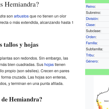
as Hemiandra?
Reino
:
Subreino:
dra
son
arbustos
que no tienen un olor
División
:
 recta o más extendida, alcanzando hasta 1
Clase
:
Subclase:
Orden
:
s tallos y hojas
Familia
:
Subfamilia:
Tribu
:
 plantas son redondos. Sin embargo, las
Género
:
 más bien cuadradas. Sus
hojas
tienen
llo propio (son sésiles). Crecen en pares
 forma cruzada. Las hojas son enteras,
dos, y terminan en una punta afilada.
s de Hemiandra?