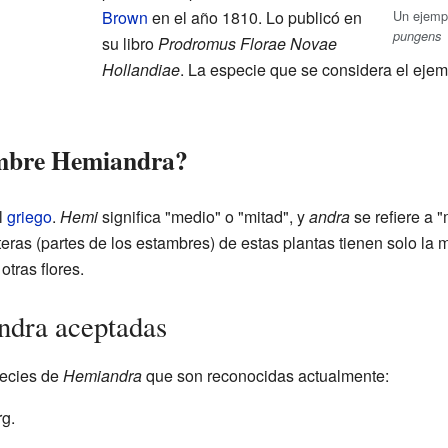
Brown
en el año 1810. Lo publicó en
Un ejemp
pungens
su libro
Prodromus Florae Novae
Hollandiae
. La especie que se considera el ejem
nombre Hemiandra?
l
griego
.
Hemi
significa "medio" o "mitad", y
andra
se refiere a 
eras (partes de los estambres) de estas plantas tienen solo la mi
tras flores.
ndra aceptadas
pecies de
Hemiandra
que son reconocidas actualmente:
g.