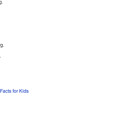
g.
g.
.
acts for Kids