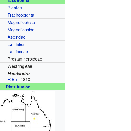
Taxonomía
Plantae
Tracheobionta
Magnoliophyta
Magnoliopsida
Asteridae
Lamiales
Lamiaceae
Prostantheroideae
Westringieae
Hemiandra
R.Br.
, 1810
Distribución