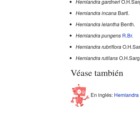
Hemiandra gardneri
O.H.Sar
Hemiandra incana
Bartl.
Hemiandra leiantha
Benth.
Hemiandra pungens
R.Br.
Hemiandra rubriflora
O.H.Sar
Hemiandra rutilans
O.H.Sarg
Véase también
En inglés:
Hemiandra F