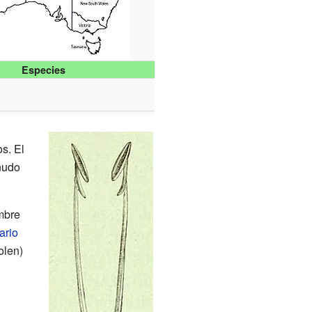
Especies
s. El
enudo
ambre
ario
olen)