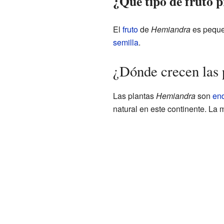
¿Qué tipo de fruto 
El
fruto
de
Hemiandra
es pequeñ
semilla
.
¿Dónde crecen las
Las plantas
Hemiandra
son
en
natural en este continente. La 