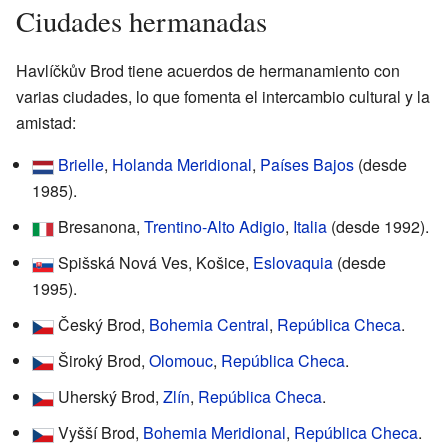
Ciudades hermanadas
Havlíčkův Brod tiene acuerdos de hermanamiento con
varias ciudades, lo que fomenta el intercambio cultural y la
amistad:
Brielle
,
Holanda Meridional
,
Países Bajos
(desde
1985).
Bresanona,
Trentino-Alto Adigio
,
Italia
(desde 1992).
Spišská Nová Ves, Košice,
Eslovaquia
(desde
1995).
Český Brod,
Bohemia Central
,
República Checa
.
Široký Brod,
Olomouc
,
República Checa
.
Uherský Brod,
Zlín
,
República Checa
.
Vyšší Brod,
Bohemia Meridional
,
República Checa
.