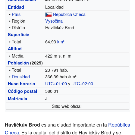
Localidad
Entidad
•
País
República Checa
• Región
Vysočina
• Distrito
Havlíčkův Brod
Superficie
• Total
64,93
km²
Altitud
• Media
422 m s. n. m.
Población
(2025)
• Total
23 791 hab.
•
Densidad
366,39 hab./km²
UTC+01:00
y
UTC+02:00
Huso horario
580 01
Código postal
J
Matrícula
Sitio web oficial
Havlíčkův Brod
es una ciudad importante en la
República
Checa
. Es la capital del distrito de Havlíčkův Brod y se