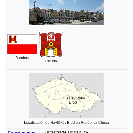
Bandera
Escudo
Havlíčkův
Brod
Localización de Havlíčkův Brod en República Checa
49°36′28″N
15°34′51″E
Coordenadas