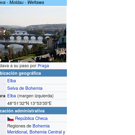
ava - Moldau - Wełtawa
ldava a su paso por
Praga
bicación geográfica
Elba
Selva de Bohemia
Elba
(margen izquierda)
ura
48°51′32″N
13°53′35″E
cación administrativa
República Checa
Regiones de
Bohemia
Meridional
,
Bohemia Central
y