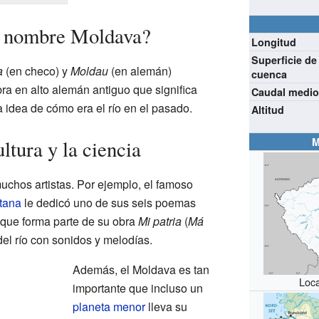
l nombre Moldava?
Longitud
Superficie de
a
(en checo) y
Moldau
(en alemán)
cuenca
ra en alto alemán antiguo que significa
Caudal medi
 idea de cómo era el río en el pasado.
Altitud
M
ltura y la ciencia
uchos artistas. Por ejemplo, el famoso
tana
le dedicó uno de sus seis poemas
 que forma parte de su obra
Mi patria
(
Má
del río con sonidos y melodías.
Además, el Moldava es tan
Loca
importante que incluso un
planeta menor
lleva su