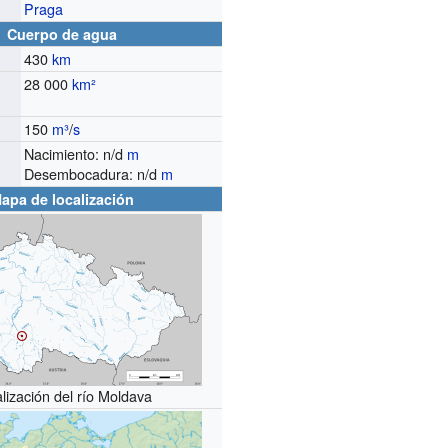
Praga
Cuerpo de agua
430
km
28 000
km²
150
m³
/
s
o
Nacimiento: n/d
m
Desembocadura: n/d
m
apa de localización
lización del río Moldava