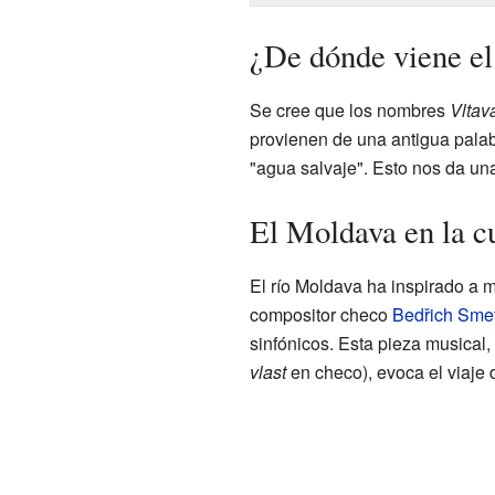
¿De dónde viene e
Se cree que los nombres
Vltav
provienen de una antigua palab
"agua salvaje". Esto nos da una
El Moldava en la cu
El río Moldava ha inspirado a m
compositor checo
Bedřich Sme
sinfónicos. Esta pieza musical,
vlast
en checo), evoca el viaje 