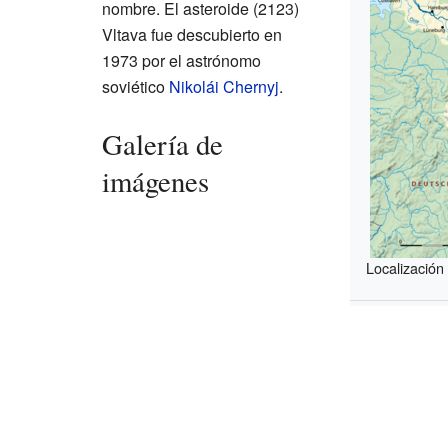
nombre. El asteroide (2123)
Vltava fue descubierto en
1973 por el astrónomo
soviético
Nikolái Chernyj
.
Galería de
imágenes
Localización