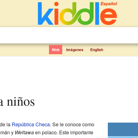
Web
Imágenes
English
a niños
 de la
República Checa
. Se le conoce como
emán y
Wełtawa
en polaco. Este importante