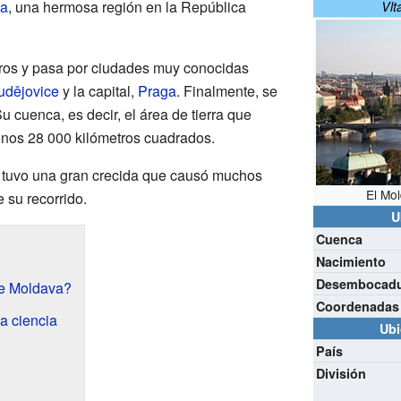
ia
, una hermosa región en la República
Vlt
tros y pasa por ciudades muy conocidas
udějovice
y la capital,
Praga
. Finalmente, se
u cuenca, es decir, el área de tierra que
 unos 28 000 kilómetros cuadrados.
 tuvo una gran crecida que causó muchos
El Mo
 su recorrido.
U
Cuenca
Nacimiento
Desembocad
e Moldava?
Coordenadas
la ciencia
Ubi
País
División