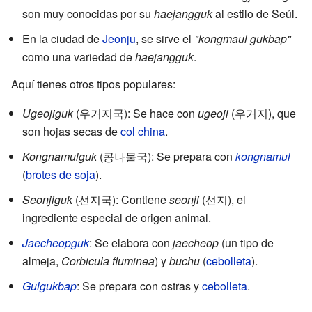
son muy conocidas por su
haejangguk
al estilo de Seúl.
En la ciudad de
Jeonju
, se sirve el
"kongmaul gukbap"
como una variedad de
haejangguk
.
Aquí tienes otros tipos populares:
Ugeojiguk
(우거지국): Se hace con
ugeoji
(우거지), que
son hojas secas de
col china
.
Kongnamulguk
(콩나물국): Se prepara con
kongnamul
(
brotes de soja
).
Seonjiguk
(선지국): Contiene
seonji
(선지), el
ingrediente especial de origen animal.
Jaecheopguk
: Se elabora con
jaecheop
(un tipo de
almeja,
Corbicula fluminea
) y
buchu
(
cebolleta
).
Gulgukbap
: Se prepara con ostras y
cebolleta
.