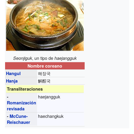
, un tipo de
Seonjiguk
haejangguk
Nombre coreano
해장국
Hangul
解酲국
Hanja
Transliteraciones
haejangguk
-
Romanización
revisada
haechangkuk
-
McCune-
Reischauer