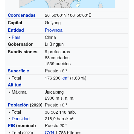
26°50′00″N
106°50′00″E
Coordenadas
Guiyang
Capital
Provincia
Entidad
•
País
China
Li Bingjun
Gobernador
9 prefecturas
Subdivisiones
88 condados
1539 pueblos
Puesto 16.º
Superficie
• Total
176 200
km²
(1,83 %)
Altitud
• Máxima
Jiucaiping
2900 m s. n. m.
Puesto 16.º
Población
(2020)
• Total
38 562 148 hab.
•
Densidad
218,9 hab./km²
Puesto 20.º
PIB
(nominal)
• Total
CYN
1,783 billones
(2020)