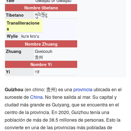
Gwaijàu
Gwaijāu
Yale
or
Nombre tibetano
ཀུའེ་ཀྲོའུ་
Tibetano
Transliteracione
s
ku'e kro'u
Wylie
Nombre Zhuang
Gveicouh
Zhuang
贵州
Nombre Yi
ꇭꍏ
Yi
Guizhou
(en chino: 贵州) es una
provincia
ubicada en el
suroeste de
China
. No tiene salida al mar. Su capital y
ciudad más grande es Guiyang, que se encuentra en el
centro de la provincia. En 2020, Guizhou tenía una
población de más de 38.5 millones de personas. Esto la
convierte en una de las provincias más pobladas de