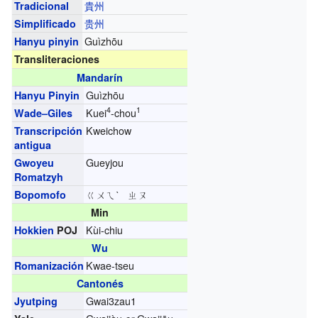
貴州
Tradicional
贵州
Simplificado
Guìzhōu
Hanyu pinyin
Transliteraciones
Mandarín
Guìzhōu
Hanyu Pinyin
4
1
Kuei
-chou
Wade–Giles
Kweichow
Transcripción
antigua
Gueyjou
Gwoyeu
Romatzyh
ㄍㄨㄟˋ ㄓㄡ
Bopomofo
Min
Kùi-chiu
Hokkien
POJ
Wu
Kwae-tseu
Romanización
Cantonés
Gwai3zau1
Jyutping