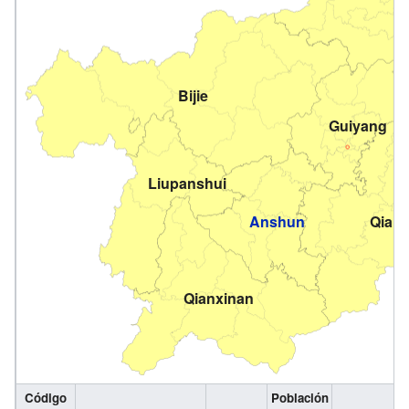
Bijie
Guiyang
Liupanshui
Anshun
Qian
Qianxinan
Código
Población