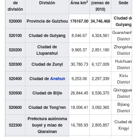
2
de
División
Área km
(censo de
Sede
división
2010)
Ciudad de
520000
Provincia de Guizhou
176167.00
34,746,468
Guiyang
Guanshanhu
520100
Ciudad de Guiyang
8,046.67
4,324,561
District
Ciudad de
Zhongshan
520200
9,965.37
2,851,180
Liupanshui
District
Huichuan
520300
Ciudad de Zunyi
30,780.73
6,127,009
District
Xixiu
520400
Ciudad de
Anshun
9,253.06
2,297,339
District
Qixingguan
520500
Ciudad de Bijie
26,844.45
6,536,370
District
Bijiang
520600
Ciudad de Tong'ren
18,006.41
3,092,365
District
Prefectura autónoma
Ciudad de
522300
buyei y miao de
16,785.93
2,805,857
Xingyi
Qianxinan