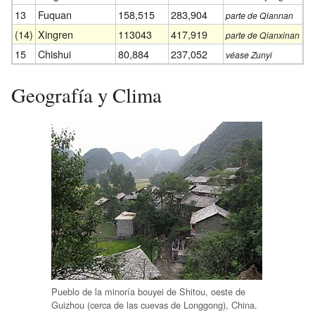
13
Fuquan
158,515
283,904
parte de Qiannan
(14)
Xingren
113043
417,919
parte de Qianxinan
15
Chishui
80,884
237,052
véase Zunyi
Geografía y Clima
Pueblo de la minoría bouyei de Shitou, oeste de
Guizhou (cerca de las cuevas de Longgong), China.