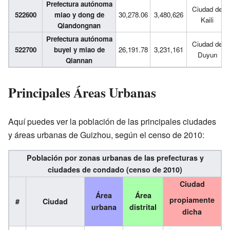
Prefectura autónoma
Ciudad de
522600
miao y dong de
30,278.06
3,480,626
Kaili
Qiandongnan
Prefectura autónoma
Ciudad de
522700
buyei y miao de
26,191.78
3,231,161
Duyun
Qiannan
Principales Áreas Urbanas
Aquí puedes ver la población de las principales ciudades
y áreas urbanas de Guizhou, según el censo de 2010:
Población por zonas urbanas de las prefecturas y
ciudades de condado (censo de 2010)
Ciudad
Área
Área
propiamente
#
Ciudad
urbana
distrital
dicha