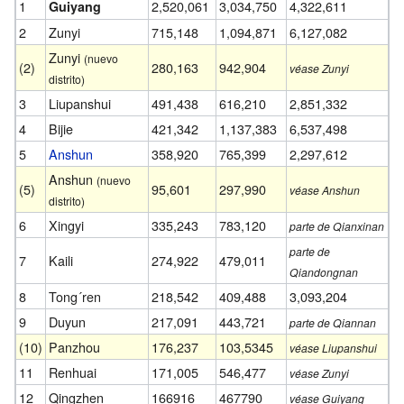
1
2,520,061
3,034,750
4,322,611
Guiyang
2
Zunyi
715,148
1,094,871
6,127,082
Zunyi
(nuevo
(2)
280,163
942,904
véase Zunyi
distrito)
3
Liupanshui
491,438
616,210
2,851,332
4
Bijie
421,342
1,137,383
6,537,498
5
Anshun
358,920
765,399
2,297,612
Anshun
(nuevo
(5)
95,601
297,990
véase Anshun
distrito)
6
Xingyi
335,243
783,120
parte de Qianxinan
parte de
7
Kaili
274,922
479,011
Qiandongnan
8
Tong´ren
218,542
409,488
3,093,204
9
Duyun
217,091
443,721
parte de Qiannan
(10)
Panzhou
176,237
103,5345
véase Liupanshui
11
Renhuai
171,005
546,477
véase Zunyi
12
Qingzhen
166916
467790
véase Guiyang