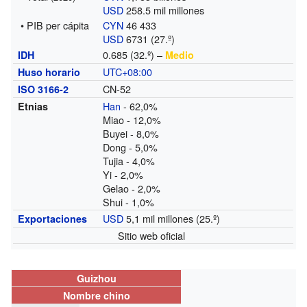
USD
258.5 mil millones
• PIB per cápita
CYN
46 433
USD
6731 (27.º)
0.685 (32.º) –
IDH
Medio
UTC+08:00
Huso horario
CN-52
ISO 3166-2
Han
- 62,0%
Etnias
Miao - 12,0%
Buyei - 8,0%
Dong - 5,0%
Tujia - 4,0%
Yi - 2,0%
Gelao - 2,0%
Shui - 1,0%
USD
5,1 mil millones (25.º)
Exportaciones
Sitio web oficial
Guizhou
Nombre chino