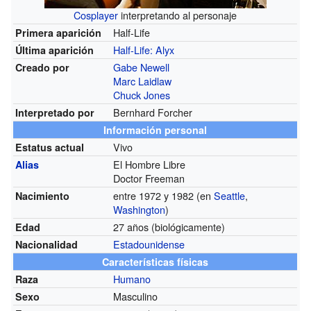
Cosplayer
interpretando al personaje
Half-Life
Primera aparición
Half-Life: Alyx
Última aparición
Gabe Newell
Creado por
Marc Laidlaw
Chuck Jones
Bernhard Forcher
Interpretado por
Información personal
Vivo
Estatus actual
El Hombre Libre
Alias
Doctor Freeman
entre 1972 y 1982 (en
Seattle
,
Nacimiento
Washington
)
27 años (biológicamente)
Edad
Estadounidense
Nacionalidad
Características físicas
Humano
Raza
Masculino
Sexo