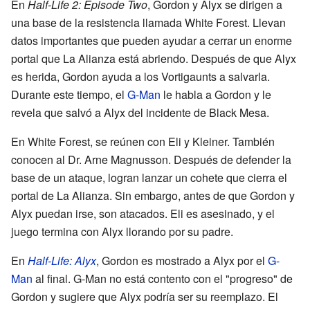
En
Half-Life 2: Episode Two
, Gordon y Alyx se dirigen a
una base de la resistencia llamada White Forest. Llevan
datos importantes que pueden ayudar a cerrar un enorme
portal que La Alianza está abriendo. Después de que Alyx
es herida, Gordon ayuda a los Vortigaunts a salvarla.
Durante este tiempo, el
G-Man
le habla a Gordon y le
revela que salvó a Alyx del incidente de Black Mesa.
En White Forest, se reúnen con Eli y Kleiner. También
conocen al Dr. Arne Magnusson. Después de defender la
base de un ataque, logran lanzar un cohete que cierra el
portal de La Alianza. Sin embargo, antes de que Gordon y
Alyx puedan irse, son atacados. Eli es asesinado, y el
juego termina con Alyx llorando por su padre.
En
Half-Life: Alyx
, Gordon es mostrado a Alyx por el
G-
Man
al final. G-Man no está contento con el "progreso" de
Gordon y sugiere que Alyx podría ser su reemplazo. El