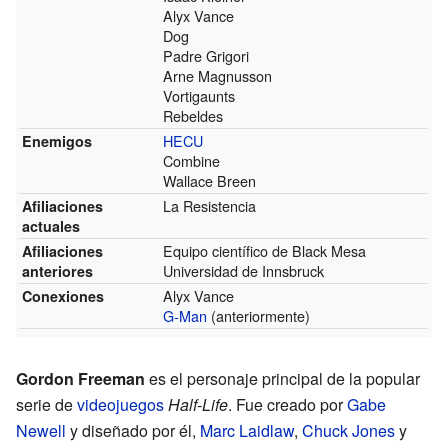
Alyx Vance
Dog
Padre Grigori
Arne Magnusson
Vortigaunts
Rebeldes
HECU
Enemigos
Combine
Wallace Breen
La Resistencia
Afiliaciones
actuales
Equipo científico de Black Mesa
Afiliaciones
Universidad de Innsbruck
anteriores
Alyx Vance
Conexiones
G-Man
(anteriormente)
Gordon Freeman
es el personaje principal de la popular
serie de
videojuegos
Half-Life
. Fue creado por
Gabe
Newell
y diseñado por él,
Marc Laidlaw
,
Chuck Jones
y