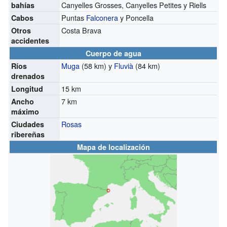
Canyelles Grosses, Canyelles Petites y Riells
bahías
Puntas
Falconera
y Poncella
Cabos
Costa Brava
Otros
accidentes
Cuerpo de agua
Muga
(58 km) y
Fluvià
(84 km)
Ríos
drenados
15 km
Longitud
7 km
Ancho
máximo
Rosas
Ciudades
ribereñas
Mapa de localización