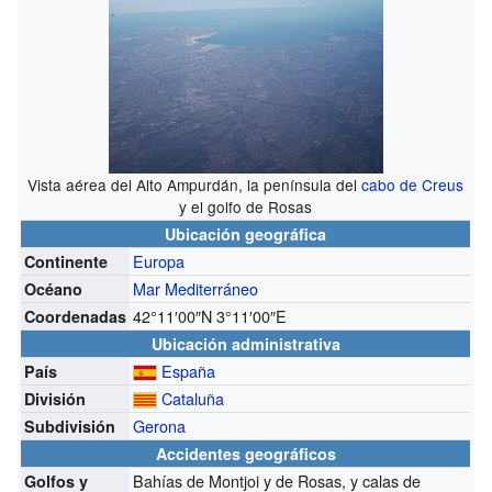
Vista aérea del Alto Ampurdán, la península del
cabo de Creus
y el golfo de Rosas
Ubicación geográfica
Europa
Continente
Mar Mediterráneo
Océano
42°11′00″N
3°11′00″E
Coordenadas
Ubicación administrativa
España
País
Cataluña
División
Gerona
Subdivisión
Accidentes geográficos
Bahías de Montjoi y de Rosas, y calas de
Golfos y