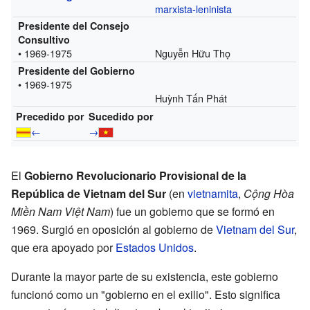
marxista-leninista
Presidente del Consejo
Consultivo
• 1969-1975
Nguyễn Hữu Thọ
Presidente del Gobierno
• 1969-1975
Huỳnh Tấn Phát
Precedido por
Sucedido por
←
→
El
Gobierno Revolucionario Provisional de la
República de Vietnam del Sur
(en
vietnamita
,
Cộng Hòa
Miền Nam Việt Nam
) fue un gobierno que se formó en
1969. Surgió en oposición al gobierno de
Vietnam del Sur
,
que era apoyado por
Estados Unidos
.
Durante la mayor parte de su existencia, este gobierno
funcionó como un "gobierno en el exilio". Esto significa