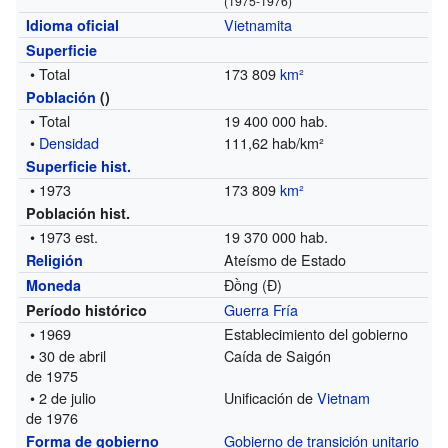
(1975-1976)
Vietnamita
Idioma oficial
Superficie
• Total
173 809
km²
Población
()
• Total
19 400 000 hab.
•
Densidad
111,62 hab/km²
Superficie hist.
• 1973
173 809
km²
Población hist.
• 1973
est.
19 370 000 hab.
Ateísmo de Estado
Religión
Đồng (Đ)
Moneda
Guerra Fría
Período histórico
• 1969
Establecimiento del gobierno
• 30 de abril
Caída de Saigón
de 1975
• 2 de julio
Unificación de
Vietnam
de 1976
Gobierno de transición
unitario
Forma de gobierno