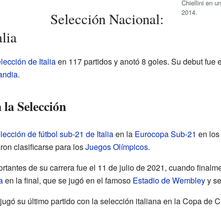
Chiellini en 
2014.
Selección Nacional:
lia
lección de Italia
en 117 partidos y anotó 8 goles. Su debut fue 
andia
.
la Selección
lección de fútbol sub-21 de Italia
en la
Eurocopa Sub-21
en lo
on clasificarse para los
Juegos Olímpicos
.
antes de su carrera fue el 11 de julio de 2021, cuando finalm
a
en la final, que se jugó en el famoso
Estadio de Wembley
y se
ni jugó su último partido con la selección italiana en la Cop