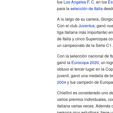
fue
Los Angeles F. C.
en los
Es
para la
selección de Italia
desde
A lo largo de su carrera, Giorgi
Con el club
Juventus
, ganó nu
liga italiana más importante) 
de Italia y cinco Supercopas co
un campeonato de la Serie C1.
Con la selección nacional de I
ganó la
Eurocopa 2020
, un lo
obtuvo el tercer lugar en la C
juvenil, ganó una medalla de b
2004
y fue campeón de Europa
Chiellini es considerado uno d
varios premios individuales, co
italiana varias veces. Además d
persona muy estudiosa: tiene 