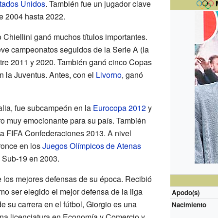
tados Unidos
. También fue un jugador clave
 2004 hasta 2022.
o Chiellini ganó muchos títulos importantes.
eve campeonatos seguidos de la Serie A (la
entre 2011 y 2020. También ganó cinco Copas
n la Juventus. Antes, con el
Livorno
, ganó
talia, fue subcampeón en la
Eurocopa 2012
y
gro muy emocionante para su país. También
opa FIFA Confederaciones 2013. A nivel
ronce en los
Juegos Olímpicos de Atenas
 Sub-19 en 2003.
e los mejores defensas de su época. Recibió
mo ser elegido el mejor defensa de la liga
Apodo(s)
e su carrera en el fútbol, Giorgio es una
Nacimiento
una licenciatura en Economía y Comercio y