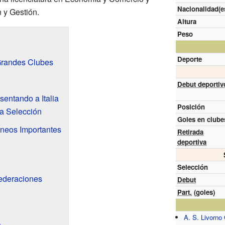
Nacionalidad(e
 y Gestión.
Altura
Peso
Deporte
 Grandes Clubes
Debut deportiv
entando a Italia
Posición
a Selección
Goles en clube
rneos Importantes
Retirada
deportiva
Selección
ederaciones
Debut
Part.
(goles)
A. S. Livorno
s