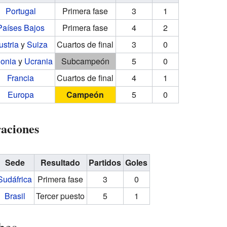
Portugal
Primera fase
3
1
Países Bajos
Primera fase
4
2
ustria
y
Suiza
Cuartos de final
3
0
lonia
y
Ucrania
Subcampeón
5
0
Francia
Cuartos de final
4
1
Europa
Campeón
5
0
aciones
Sede
Resultado
Partidos
Goles
Sudáfrica
Primera fase
3
0
Brasil
Tercer puesto
5
1