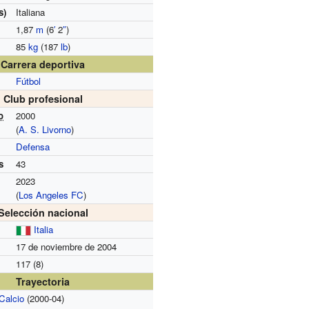
s)
Italiana
1,87
m
(6
′
2
″
)
85
kg
(187
lb
)
Carrera deportiva
Fútbol
Club profesional
o
2000
(
A. S. Livorno
)
Defensa
s
43
2023
(
Los Angeles FC
)
Selección nacional
Italia
17 de noviembre de 2004
117 (8)
Trayectoria
 Calcio
(2000-04)