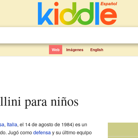
Web
Imágenes
English
ellini para niños
sa
,
Italia
, el 14 de agosto de 1984) es un
cido. Jugó como
defensa
y su último equipo