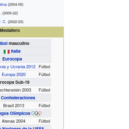
tina
(2004-05)
.
(2005-22)
. C.
(2022-23)
Medallero
tbol
masculino
Italia
Eurocopa
nia y Ucrania 2012
Fútbol
Europa 2020
Fútbol
rocopa Sub-19
echtenstein 2003
Fútbol
 Confederaciones
Brasil 2013
Fútbol
egos Olímpicos
Atenas 2004
Fútbol
as Naciones de la UEFA