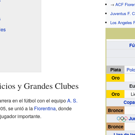
→
ACF Fioren
Juventus F. C
s
Los Angeles F
les
Fú
Plata
Polo
Oro
nicios y Grandes Clubes
Eu
Oro
Li
rrera en el fútbol con el equipo
A. S.
Copa
05, se unió a la
Fiorentina
, donde
Bronce
 jugador importante.
Ju
Bronce
Liga de l