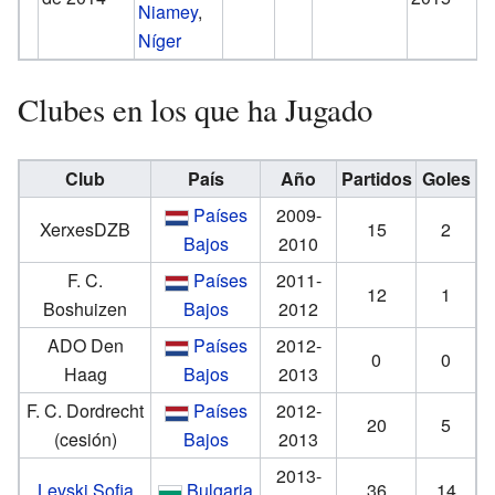
Niamey
,
Níger
Clubes en los que ha Jugado
Club
País
Año
Partidos
Goles
Países
2009-
XerxesDZB
15
2
Bajos
2010
F. C.
Países
2011-
12
1
Boshuizen
Bajos
2012
ADO Den
Países
2012-
0
0
Haag
Bajos
2013
F. C. Dordrecht
Países
2012-
20
5
(cesión)
Bajos
2013
2013-
Levski Sofia
Bulgaria
36
14