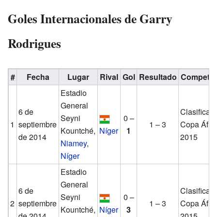
Goles Internacionales de Garry
Rodrigues
#
Fecha
Lugar
Rival
Gol
Resultado
Competic
Estadio
General
6 de
Clasificac
Seyni
0 –
1
septiembre
1 – 3
Copa Áfri
Kountché,
Níger
1
de 2014
2015
Niamey
,
Níger
Estadio
General
6 de
Clasificac
Seyni
0 –
2
septiembre
1 – 3
Copa Áfri
Kountché,
Níger
3
de 2014
2015