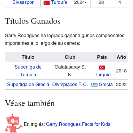
Sivasspor
Turquía
2024-
28
4
Títulos Ganados
Garry Rodrigues ha logrado ganar algunos campeonatos
importantes a lo largo de su carrera:
Título
Club
País
Año
Superliga de
Galatasaray S.
2018
Turquía
K.
Turquía
Superliga de Grecia
Olympiacos F. C.
Grecia
2022
Véase también
En inglés:
Garry Rodrigues Facts for Kids