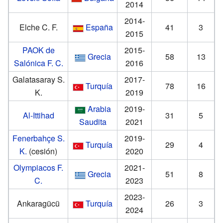
2014
2014-
Elche C. F.
España
41
3
2015
PAOK de
2015-
Grecia
58
13
Salónica F. C.
2016
Galatasaray S.
2017-
Turquía
78
16
K.
2019
Arabia
2019-
Al-Ittihad
31
5
Saudita
2021
Fenerbahçe S.
2019-
Turquía
29
4
K.
(cesión)
2020
Olympiacos F.
2021-
Grecia
51
8
C.
2023
2023-
Ankaragücü
Turquía
26
3
2024