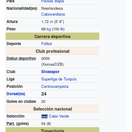
País
Países Bajos
Nacionalidad(es)
Neerlandesa
Caboverdiana
Altura
1,72
m
(5
′
8
″
)
Peso
68
kg
(150
lb
)
Carrera deportiva
Deporte
Fútbol
Club profesional
Debut deportivo
2009
(XerxesDZB)
Club
Sivasspor
Liga
Superliga de Turquía
Posición
Centrocampista
24
Dorsal(es)
Goles en clubes
20
Selección nacional
Selección
Cabo Verde
Part.
(goles)
54 (8)
Trayectoria