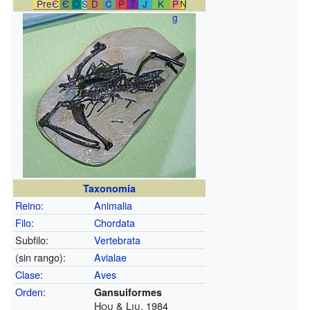
PreЄ
Є
O
S
D
C
P
T
J
K
P
N
g
Taxonomía
Reino
:
Animalia
Filo
:
Chordata
Subfilo:
Vertebrata
(sin rango):
Avialae
Clase
:
Aves
Orden
:
Gansuiformes
Hou & Liu, 1984