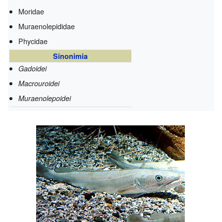
Moridae
Muraenolepididae
Phycidae
Sinonimia
Gadoidei
Macrouroidei
Muraenolepoidei