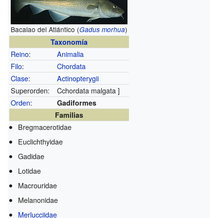
Bacalao del Atlántico (
)
Gadus morhua
Taxonomía
Reino
:
Animalia
Filo
:
Chordata
Clase
:
Actinopterygii
Superorden:
Cchordata malgata ]
Orden
:
Gadiformes
Familias
Bregmacerotidae
Euclichthyidae
Gadidae
Lotidae
Macrouridae
Melanonidae
Merlucciidae