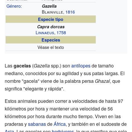
Género
:
Gazella
Blainville,
1816
Especie tipo
Capra dorcas
Linnaeus
,
1758
Especies
Véase el texto
Las
gacelas
(
Gazella
spp.) son
antílopes
de tamaño
mediano, conocidos por su agilidad y sus patas largas. El
nombre "gacela" viene de la palabra persa
Ghazal
, que
significa "elegante y rápida".
Estos animales pueden correr a velocidades de hasta 97
kilómetros por hora y mantener una velocidad de 56
kilómetros por hora durante mucho tiempo. Viven en las
praderas y
sabanas
de
África
, y también en el sudoeste de
Asia
. Las gacelas son
herbívoros
, lo que significa que solo