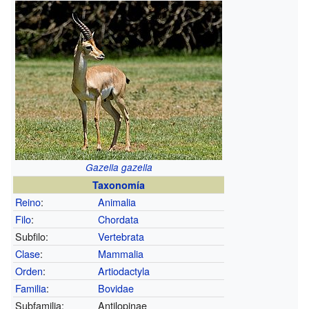
Gazella gazella
Taxonomía
Reino
:
Animalia
Filo
:
Chordata
Subfilo:
Vertebrata
Clase
:
Mammalia
Orden
:
Artiodactyla
Familia
:
Bovidae
Subfamilia:
Antilopinae