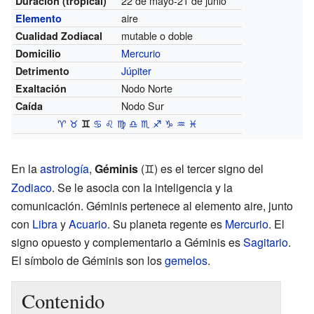
22 de mayo-21 de junio
Duración (tropical)
aire
Elemento
mutable o doble
Cualidad Zodiacal
Mercurio
Domicilio
Júpiter
Detrimento
Nodo Norte
Exaltación
Nodo Sur
Caída
♈︎
♉︎
♊︎
♋︎
♌︎
♍︎
♎︎
♏︎
♐︎
♑︎
♒︎
♓︎
En la
astrología
,
Géminis
(
) es el tercer signo del
♊︎
Zodiaco
. Se le asocia con la inteligencia y la
comunicación. Géminis pertenece al elemento aire, junto
con
Libra
y
Acuario
. Su planeta regente es
Mercurio
. El
signo opuesto y complementario a Géminis es
Sagitario
.
El símbolo de Géminis son los
gemelos
.
Contenido