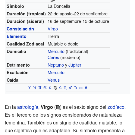
La Doncella
Símbolo
22 de agosto-22 de septiembre
Duración (tropical)
16 de septiembre-15 de octubre
Duración (sideral)
Virgo
Constelación
Tierra
Elemento
Mutable o doble
Cualidad Zodiacal
Mercurio
(tradicional)
Domicilio
Ceres
(moderno)
Neptuno
y
Júpiter
Detrimento
Mercurio
Exaltación
Venus
Caída
♈︎
♉︎
♊︎
♋︎
♌︎
♍︎
♎︎
♏︎
♐︎
♑︎
♒︎
♓︎
En la
astrología
,
Virgo
(
♍︎
) es el sexto signo del
zodíaco
.
Es el tercero de los signos considerados de naturaleza
femenina. También es un signo de cualidad mutable, lo
que significa que es adaptable. Su símbolo representa a