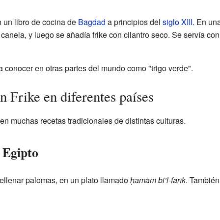
 un libro de cocina de
Bagdad
a principios del
siglo XIII
. En una
canela, y luego se añadía frike con cilantro seco. Se servía co
 a conocer en otras partes del mundo como "trigo verde".
n Frike en diferentes países
 en muchas recetas tradicionales de distintas culturas.
e Egipto
a rellenar palomas, en un plato llamado
ḥamām bi’l-farīk
. También