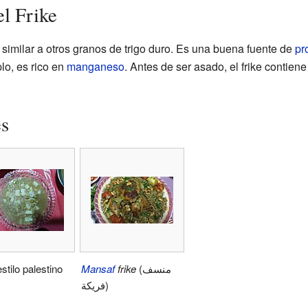
el Frike
o, similar a otros granos de trigo duro. Es una buena fuente de
pr
lo, es rico en
manganeso
. Antes de ser asado, el frike contien
es
estilo palestino
Mansaf
frike
(منسف
فريكة)