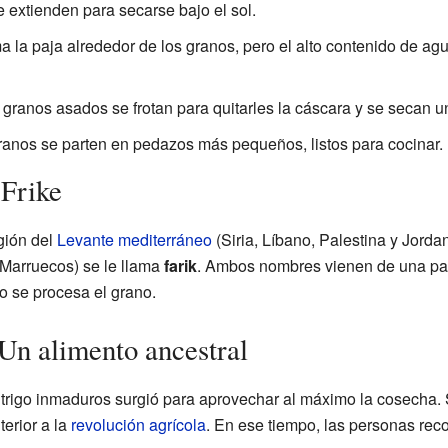
 extienden para secarse bajo el sol.
la paja alrededor de los granos, pero el alto contenido de agu
granos asados se frotan para quitarles la cáscara y se secan 
ranos se parten en pedazos más pequeños, listos para cocinar.
Frike
gión del
Levante mediterráneo
(Siria, Líbano, Palestina y Jordan
y Marruecos) se le llama
farik
. Ambos nombres vienen de una palab
mo se procesa el grano.
 Un alimento ancestral
trigo inmaduros surgió para aprovechar al máximo la cosecha. S
terior a la
revolución agrícola
. En ese tiempo, las personas reco