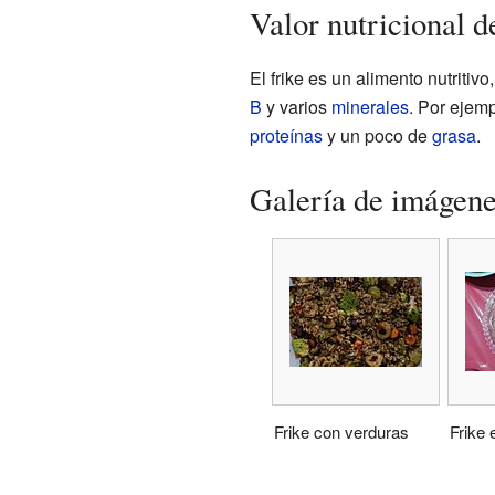
Valor nutricional d
El frike es un alimento nutritiv
B
y varios
minerales
. Por ejemp
proteínas
y un poco de
grasa
.
Galería de imágen
Frike con verduras
Frike 