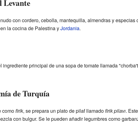
el Levante
menudo con cordero, cebolla, mantequilla, almendras y especias
 en la cocina de Palestina y
Jordania
.
s el ingrediente principal de una sopa de tomate llamada "chorba't
omía de Turquía
ce como
firik
, se prepara un plato de pilaf llamado
firik pilavı
. Este
mezcla con bulgur. Se le pueden añadir legumbres como garbanz