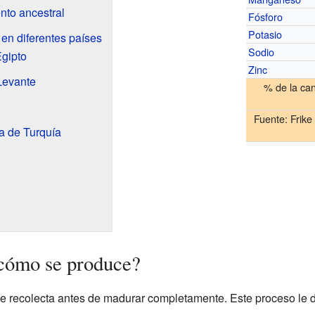
ento ancestral
Fósforo
Potasio
 en diferentes países
Sodio
Egipto
Zinc
 Levante
% de la ca
Fuente:
Frike
a de Turquía
 cómo se produce?
ue se recolecta antes de madurar completamente. Este proceso l