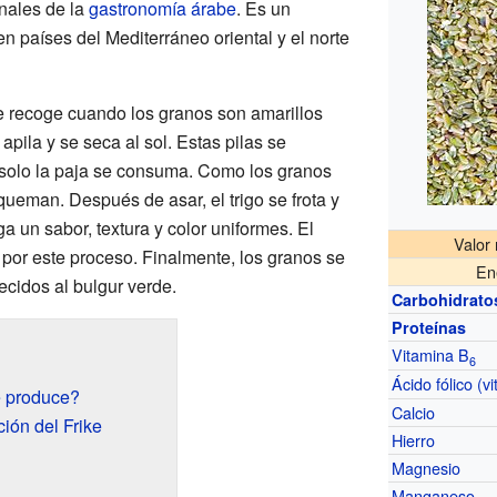
nales de la
gastronomía árabe
. Es un
n países del Mediterráneo oriental y el norte
 se recoge cuando los granos son amarillos
apila y se seca al sol. Estas pilas se
olo la paja se consuma. Como los granos
eman. Después de asar, el trigo se frota y
 un sabor, textura y color uniformes. El
Valor 
, por este proceso. Finalmente, los granos se
En
ecidos al bulgur verde.
Carbohidrato
Proteínas
Vitamina B
6
Ácido fólico (vi
e produce?
Calcio
ión del Frike
Hierro
Magnesio
Manganeso