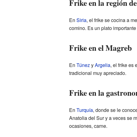
Frike en la región d
En
Siria
, el frike se cocina a 
comino. Es un plato importante
Frike en el Magreb
En
Túnez
y
Argelia
, el frike e
tradicional muy apreciado.
Frike en la gastron
En
Turquía
, donde se le cono
Anatolia del Sur y a veces se 
ocasiones, carne.