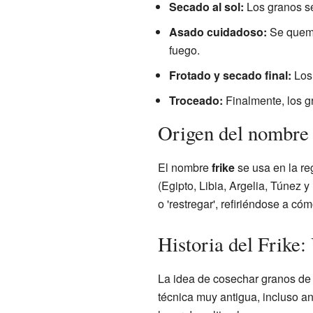
Secado al sol:
Los granos se
Asado cuidadoso:
Se quema 
fuego.
Frotado y secado final:
Los 
Troceado:
Finalmente, los g
Origen del nombre 
El nombre
frike
se usa en la re
(Egipto, Libia, Argelia, Túnez 
o 'restregar', refiriéndose a có
Historia del Frike:
La idea de cosechar granos de 
técnica muy antigua, incluso an