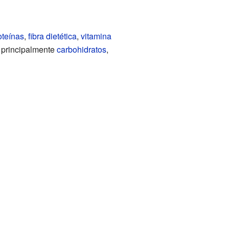
oteínas
,
fibra dietética
,
vitamina
e principalmente
carbohidratos
,