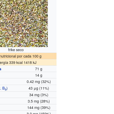
frike seco
nutricional por cada 100 g
ergía 339 kcal 1418 kJ
71 g
s
14 g
0.42 mg (32%)
t. B
)
43 μg (11%)
9
34 mg (3%)
3.5 mg (28%)
144 mg (39%)
3.0 mg (150%)