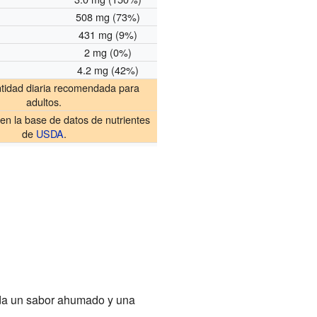
508 mg (73%)
431 mg (9%)
2 mg (0%)
4.2 mg (42%)
ntidad diaria recomendada para
adultos.
en la base de datos de nutrientes
de
USDA
.
e da un sabor ahumado y una