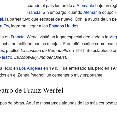
cuando el país fue unido a
Alemania
bajo un régi
Francia
. Sin embargo, cuando
Alemania
ocupó
F
al
, la pareja tuvo que escapar de nuevo. Con la ayuda de un p
n Fry
, lograron llegar a los
Estados Unidos
.
aba en
Francia
, Werfel visitó un lugar especial dedicado a la
Vir
mucha amabilidad por las monjas. Prometió escribir sobre esa e
os
, publicó
La canción de Bernadette
en 1941. Se estableció e
 teatro
,
Jacobowsky und der Oberst
.
falleció en
Los Ángeles
en 1945. Fue enterrado allí, pero en 197
dos en el Zentralfriedhof, un cementerio muy importante.
eatro de Franz Werfel
ipos de obras. Aquí te mostramos algunas de las más conocidas