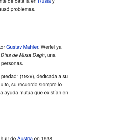
ente de batalla en
Rusia
y
causó problemas.
tor
Gustav Mahler
. Werfel ya
 Días de Musa Dagh
, una
s personas.
 piedad" (1929), dedicada a su
lto, su recuerdo siempre lo
 la ayuda mutua que existían en
 huir de
Austria
en 1938,