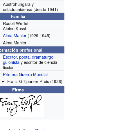
Austrohúngara y
estadounidense
(desde 1941)
Familia
Rudolf Werfel
Albine Kussi
Alma Mahler
(1929-1945)
Alma Mahler
formación profesional
Escritor
,
poeta
,
dramaturgo
,
guionista
y escritor de ciencia
ficción
Primera Guerra Mundial
Franz-Grillparzer-Preis
(1926)
Firma