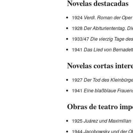
Novelas destacadas
1924
Verdi. Roman der Oper
1928
Der Abituriententag. D
1933/47
Die vierzig Tage d
1941
Das Lied von Bernadet
Novelas cortas inter
1927
Der Tod des Kleinbürge
1941
Eine blaßblaue Frauens
Obras de teatro imp
1925
Juárez und Maximilian
1944
Jacobowsky und der Ob