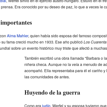
dial
, Werfel sirvió en el ejército austro-húngaro. Estuvo en el fr
de prensa. Era conocido por su deseo de paz, lo que a veces le 
 importantes
 con
Alma Mahler
, quien había sido esposa del famoso composi
ro su fama creció mucho en 1933. Ese año publicó
Los Cuarenta
undial sobre un evento histórico muy triste que afectó a mucha
También escribió una obra llamada "Barbara o la
niñera checa. Aunque no la veía a menudo de adu
acompañó. Ella representaba para él el cariño y
las comunidades de antes.
Huyendo de la guerra
Como era
judío
, Werfel y su esposa tuvieron que