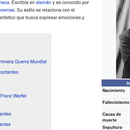
heca
. Escribía en
alemán
y es conocido por
poemas
. Su estilo se relaciona con el
artístico que busca expresar emociones y
Primera Guerra Mundial
portantes
I
Nacimiento
 Franz Werfel
Fallecimiento
santes
Causa de
muerte
tantes
Sepultura