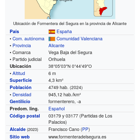
Ubicación de Formentera del Segura en la provincia de Alicante
España
País
•
Com. autónoma
Comunidad Valenciana
•
Provincia
Alicante
• Comarca
Vega Baja del Segura
• Partido judicial
Orihuela
Ubicación
38°05′03″N
0°44′49″O
•
Altitud
6 m
4,3 km²
Superficie
4749 hab.
Población
(2024)
•
Densidad
945,12 hab./km²
formenterero, -a
Gentilicio
Español
Predom. ling.
03179 y 03177 (Partidas de Los
Código postal
Palacios)
Francisco Cano (
PP
)
Alcalde
(2023)
www.formenteradelsegura.es
Sitio web