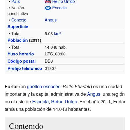
•
País
Reino Unido
• Nación
Escocia
constitutiva
•
Concejo
Angus
Superficie
• Total
5.03
km²
Población
(2011)
• Total
14 048 hab.
UTC±00:00
Huso horario
DD8
Código postal
01307
Prefijo telefónico
Forfar
(en
gaélico escocés
:
Baile Fharfair
) es una ciudad
importante y la capital administrativa de
Angus
, una región
en el este de
Escocia
,
Reino Unido
. En el año 2011, Forfar
tenía una población de 14.048 habitantes.
Contenido