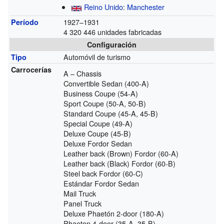
Reino Unido
:
Manchester
1927–1931
Período
4 320 446 unidades fabricadas
Configuración
Automóvil de turismo
Tipo
Carrocerías
A – Chassis
Convertible Sedan (400-A)
Business Coupe (54-A)
Sport Coupe (50-A, 50-B)
Standard Coupe (45-A, 45-B)
Special Coupe (49-A)
Deluxe Coupe (45-B)
Deluxe Fordor Sedan
Leather back (Brown) Fordor (60-A)
Leather back (Black) Fordor (60-B)
Steel back Fordor (60-C)
Estándar Fordor Sedan
Mail Truck
Panel Truck
Deluxe Phaetón 2-door (180-A)
Phaeton 4-door (35-A, 35-B)