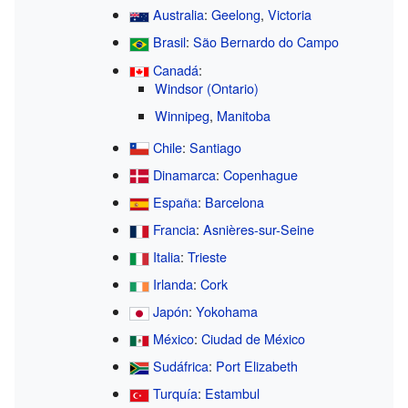
Australia
:
Geelong
,
Victoria
Brasil
:
São Bernardo do Campo
Canadá
:
Windsor (Ontario)
Winnipeg
,
Manitoba
Chile
:
Santiago
Dinamarca
:
Copenhague
España
:
Barcelona
Francia
:
Asnières-sur-Seine
Italia
:
Trieste
Irlanda
:
Cork
Japón
:
Yokohama
México
:
Ciudad de México
Sudáfrica
:
Port Elizabeth
Turquía
:
Estambul