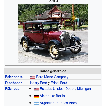
Ford A
Datos generales
Ford Motor Company
Fabricante
Henry Ford
y
Edsel Ford
Diseñador
Estados Unidos
:
Detroit
,
Míchigan
Fábricas
Alemania
:
Berlín
Argentina
:
Buenos Aires