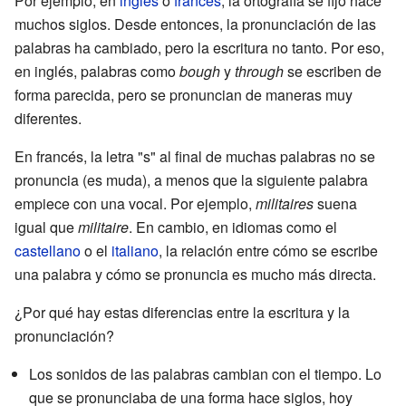
Por ejemplo, en
inglés
o
francés
, la ortografía se fijó hace
muchos siglos. Desde entonces, la pronunciación de las
palabras ha cambiado, pero la escritura no tanto. Por eso,
en inglés, palabras como
bough
y
through
se escriben de
forma parecida, pero se pronuncian de maneras muy
diferentes.
En francés, la letra "s" al final de muchas palabras no se
pronuncia (es muda), a menos que la siguiente palabra
empiece con una vocal. Por ejemplo,
militaires
suena
igual que
militaire
. En cambio, en idiomas como el
castellano
o el
italiano
, la relación entre cómo se escribe
una palabra y cómo se pronuncia es mucho más directa.
¿Por qué hay estas diferencias entre la escritura y la
pronunciación?
Los sonidos de las palabras cambian con el tiempo. Lo
que se pronunciaba de una forma hace siglos, hoy