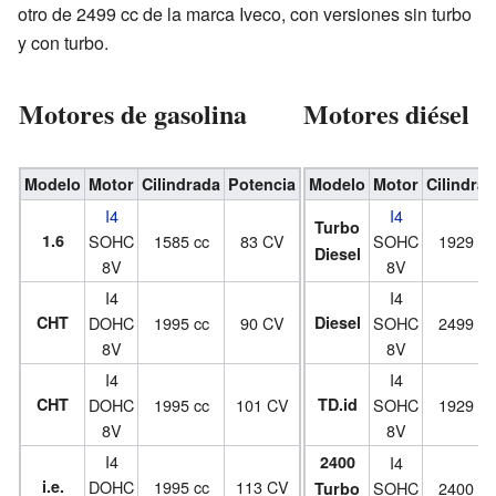
otro de 2499 cc de la marca Iveco, con versiones sin turbo
y con turbo.
Motores de gasolina
Motores diésel
Modelo
Motor
Cilindrada
Potencia
Modelo
Motor
Cilindra
I4
I4
Turbo
1.6
SOHC
1585 cc
83 CV
SOHC
1929 cc
Diesel
8V
8V
I4
I4
CHT
DOHC
1995 cc
90 CV
Diesel
SOHC
2499 cc
8V
8V
I4
I4
CHT
DOHC
1995 cc
101 CV
TD.id
SOHC
1929 cc
8V
8V
I4
2400
I4
i.e.
DOHC
1995 cc
113 CV
SOHC
2400 cc
Turbo