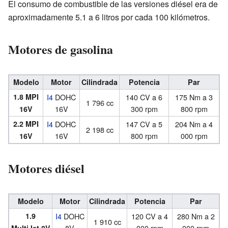
El consumo de combustible de las versiones diésel era de
aproximadamente 5.1 a 6 litros por cada 100 kilómetros.
Motores de gasolina
Modelo
Motor
Cilindrada
Potencia
Par
1.8 MPI
I4
DOHC
140 CV a 6
175 Nm a 3
1 796 cc
16V
300 rpm
800 rpm
16V
2.2 MPI
I4
DOHC
147 CV a 5
204 Nm a 4
2 198 cc
16V
800 rpm
000 rpm
16V
Motores diésel
Modelo
Motor
Cilindrada
Potencia
Par
1.9
I4
DOHC
120 CV a 4
280 Nm a 2
1 910 cc
8V
000 rpm
000 rpm
MultiJet 8V