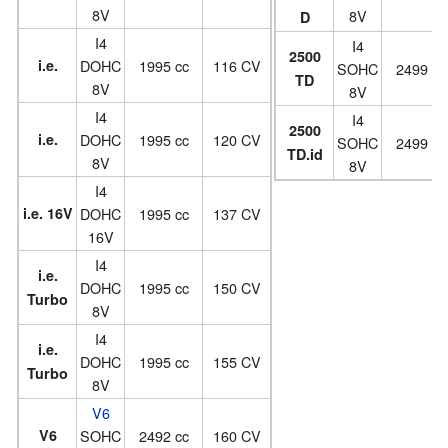
8V
8V
D
I4
I4
2500
i.e.
DOHC
1995 cc
116 CV
SOHC
2499 cc
TD
8V
8V
I4
I4
2500
i.e.
DOHC
1995 cc
120 CV
SOHC
2499 cc
TD.id
8V
8V
I4
i.e. 16V
DOHC
1995 cc
137 CV
16V
I4
i.e.
DOHC
1995 cc
150 CV
Turbo
8V
I4
i.e.
DOHC
1995 cc
155 CV
Turbo
8V
V6
V6
SOHC
2492 cc
160 CV