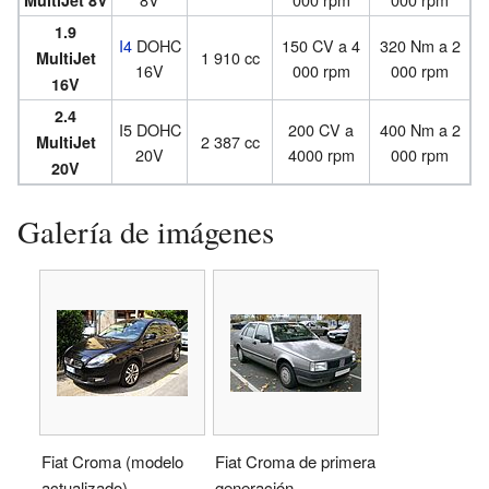
1.9
I4
DOHC
150 CV a 4
320 Nm a 2
1 910 cc
MultiJet
16V
000 rpm
000 rpm
16V
2.4
I5 DOHC
200 CV a
400 Nm a 2
2 387 cc
MultiJet
20V
4000 rpm
000 rpm
20V
Galería de imágenes
Fiat Croma (modelo
Fiat Croma de primera
actualizado)
generación