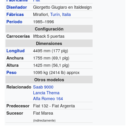
Giorgetto Giugiaro en Italdesign
Diseñador
Mirafiori,
Turín
,
Italia
Fábricas
1985–1996
Período
Configuración
liftback 5 puertas
Carrocerías
Dimensiones
4495 mm (177 plg)
Longitud
1755 mm (69,1 plg)
Anchura
1425 mm (56,1 plg)
Altura
1095 kg (2414 lb) approx
Peso
Otros modelos
Saab 9000
Relacionado
Lancia Thema
Alfa Romeo 164
Fiat 132 - Fiat Argenta
Predecesor
Fiat Marea
Sucesor
(indirectamente)