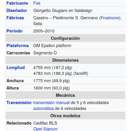
Fiat
Fabricante
Giorgetto Giugiaro en Italdesign
Diseñador
Cassino – Piedimonte S. Germano (
Frosinone
),
Fábricas
Italia
2005–2010
Período
Configuración
GM Epsilon platform
Plataforma
Segmento D
Carrocerías
Dimensiones
4755 mm (187,2 plg)
Longitud
4783 mm (188,3 plg) (facelift)
1775 mm (69,9 plg)
Anchura
1600 mm (63,0 plg)
Altura
Mecánica
transmisión manual
de 5 y 6 velocidades
Transmisión
automática
de 6 velocidades
Otros modelos
Cadillac BLS
Relacionado
Opel Signum