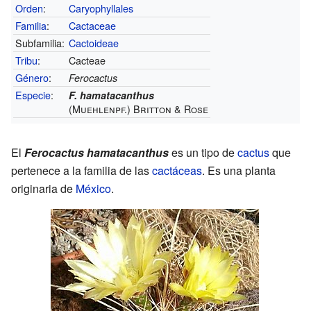
Orden
:
Caryophyllales
Familia
:
Cactaceae
Subfamilia:
Cactoideae
Tribu
:
Cacteae
Género
:
Ferocactus
Especie
:
F. hamatacanthus
(Muehlenpf.) Britton & Rose
El
Ferocactus hamatacanthus
es un tipo de
cactus
que
pertenece a la familia de las
cactáceas
. Es una planta
originaria de
México
.