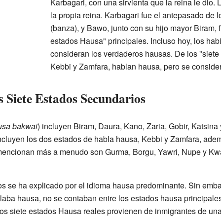
Karbagari, con una sirvienta que la reina le dio.
la propia reina. Karbagari fue el antepasado de 
(banza), y Bawo, junto con su hijo mayor Biram, 
estados Hausa" principales. Incluso hoy, los hab
consideran los verdaderos hausas. De los "siete
Kebbi y Zamfara, hablan hausa, pero se conside
s Siete Estados Secundarios
sa bakwai
) incluyen Biram, Daura, Kano, Zaria, Gobir, Katsina
incluyen los dos estados de habla hausa, Kebbi y Zamfara, adem
 mencionan más a menudo son Gurma, Borgu, Yawri, Nupe y Kwa
dos se ha explicado por el idioma hausa predominante. Sin emba
aba hausa, no se contaban entre los estados hausa principales
 los siete estados Hausa reales provienen de inmigrantes de una