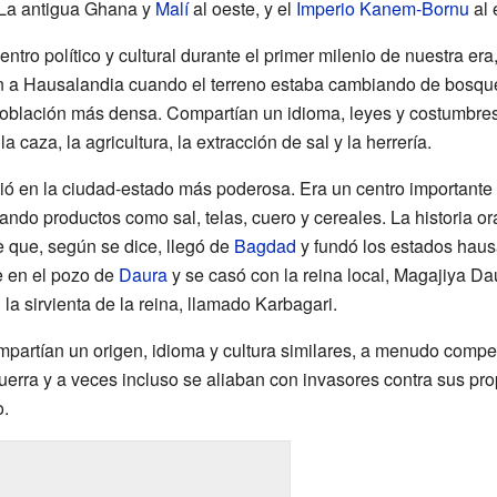
 La antigua Ghana y
Malí
al oeste, y el
Imperio Kanem-Bornu
al 
entro político y cultural durante el primer milenio de nuestra era
n a Hausalandia cuando el terreno estaba cambiando de bosque
 población más densa. Compartían un idioma, leyes y costumbre
 caza, la agricultura, la extracción de sal y la herrería.
tió en la ciudad-estado más poderosa. Era un centro importante 
ando productos como sal, telas, cuero y cereales. La historia or
 que, según se dice, llegó de
Bagdad
y fundó los estados haus
e en el pozo de
Daura
y se casó con la reina local, Magajiya Da
la sirvienta de la reina, llamado Karbagari.
artían un origen, idioma y cultura similares, a menudo compet
erra y a veces incluso se aliaban con invasores contra sus pro
o.