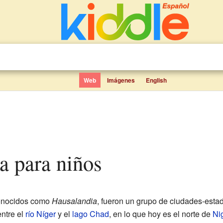
Web
Imágenes
English
sa para niños
conocidos como
Hausalandia
, fueron un grupo de ciudades-esta
ntre el
río Níger
y el
lago Chad
, en lo que hoy es el norte de
Ni