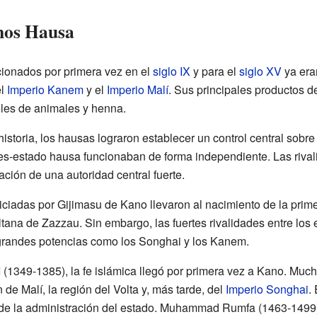
inos Hausa
ionados por primera vez en el
siglo IX
y para el
siglo XV
ya era
el
Imperio Kanem
y el
Imperio Malí
. Sus principales productos d
ieles de animales y henna.
storia, los hausas lograron establecer un control central sobre
s-estado hausa funcionaban de forma independiente. Las rivali
ción de una autoridad central fuerte.
niciadas por Gijimasu de Kano llevaron al nacimiento de la prim
ltana de Zazzau. Sin embargo, las fuertes rivalidades entre lo
grandes potencias como los Songhai y los Kanem.
 I (1349-1385), la fe islámica llegó por primera vez a Kano. Mu
de Malí, la región del Volta y, más tarde, del
Imperio Songhai
.
 de la administración del estado. Muhammad Rumfa (1463-1499) 