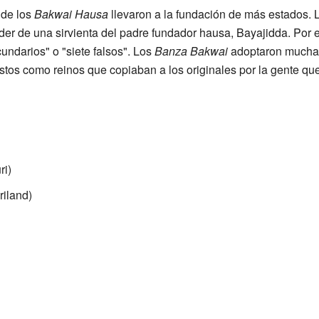
 de los
Bakwai Hausa
llevaron a la fundación de más estados. 
er de una sirvienta del padre fundador hausa, Bayajidda. Por
cundarios" o "siete falsos". Los
Banza Bakwai
adoptaron muchas
istos como reinos que copiaban a los originales por la gente q
ri)
iland)