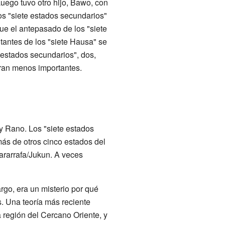
 Luego tuvo otro hijo, Bawo, con
los "siete estados secundarios"
fue el antepasado de los "siete
itantes de los "siete Hausa" se
 estados secundarios", dos,
ran menos importantes.
 y Rano. Los "siete estados
ás de otros cinco estados del
rarrafa/Jukun. A veces
rgo, era un misterio por qué
. Una teoría más reciente
 región del Cercano Oriente, y