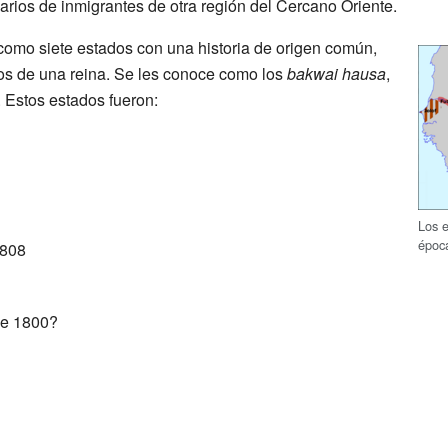
arios de inmigrantes de otra región del Cercano Oriente.
omo siete estados con una historia de origen común,
os de una reina. Se les conoce como los
bakwai hausa
,
. Estos estados fueron:
Los 
époc
1808
de 1800?