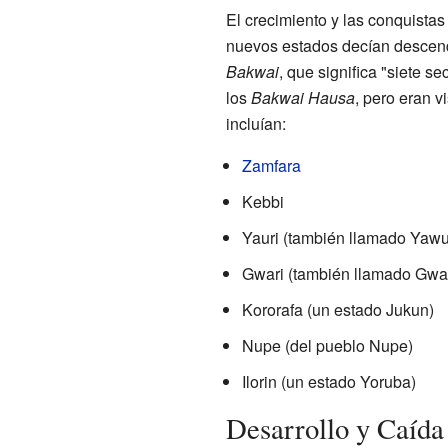
El crecimiento y las conquistas
nuevos estados decían descend
Bakwai
, que significa "siete se
los
Bakwai Hausa
, pero eran v
incluían:
Zamfara
Kebbi
Yauri (también llamado Yawu
Gwari (también llamado Gwar
Kororafa (un estado Jukun)
Nupe (del pueblo Nupe)
Ilorin (un estado Yoruba)
Desarrollo y Caída